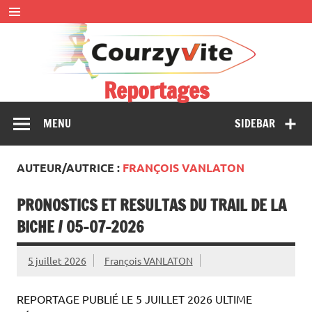
Skip
to
content
Reportages
Présentations et comptes rendus des courses, portraits,
MENU
SIDEBAR
interwiews, photos…
AUTEUR/AUTRICE :
FRANÇOIS VANLATON
PRONOSTICS ET RESULTAS DU TRAIL DE LA
BICHE / 05-07-2026
5 juillet 2026
François VANLATON
REPORTAGE PUBLIÉ LE 5 JUILLET 2026 ULTIME