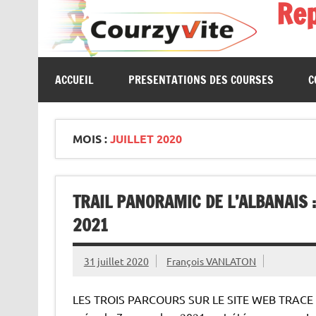
Re
Skip
to
content
Présentations et comptes rendus des courses, portrait
ACCUEIL
PRESENTATIONS DES COURSES
C
MOIS :
JUILLET 2020
TRAIL PANORAMIC DE L’ALBANAIS :
2021
31 juillet 2020
François VANLATON
LES TROIS PARCOURS SUR LE SITE WEB TRACE DE TR