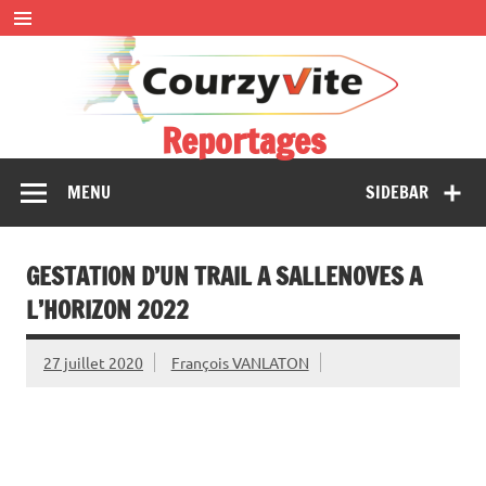
Skip
to
content
Reportages
Présentations et comptes rendus des courses, portraits,
MENU
SIDEBAR
interwiews, photos…
GESTATION D’UN TRAIL A SALLENOVES A
L’HORIZON 2022
27 juillet 2020
François VANLATON