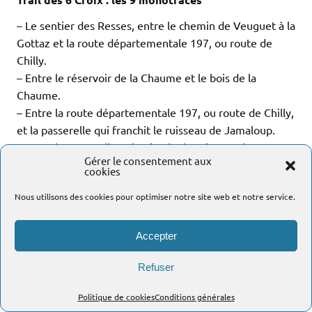
– Le sentier des Resses, entre le chemin de Veuguet à la
Gottaz et la route départementale 197, ou route de
Chilly.
– Entre le réservoir de la Chaume et le bois de la
Chaume.
– Entre la route départementale 197, ou route de Chilly,
et la passerelle qui franchit le ruisseau de Jamaloup.
– Entre la passerelle qui enjambe le ruisseau de
Gérer le consentement aux
Jamaloup et aux abords du hameau de Planaise.
cookies
– Le sentier du Tire-Cul, entre le pont qui traverse le
Nous utilisons des cookies pour optimiser notre site web et notre service.
ruisseau de Jamaloup, au hameau des Iles
, et le premier
pâturage parcouru.
– Entre la croix des Chenêts et le pont 44.
Accepter
– Entre le pont 44 et un petit plateau.
Refuser
– Entre un petit plateau et la route départementale 7,
ou route de Bonlieu.
Politique de cookies
Conditions générales
– Entre la rive gauche des Petites Usses et le chemin de