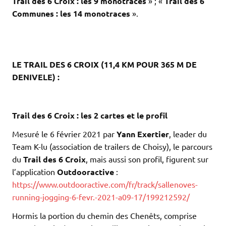
Trail des 6 Croix : les 9 monotraces
» ; «
Trail des 6
Communes : les 14 monotraces
».
.
.
.
LE TRAIL DES 6 CROIX (11,4 KM POUR 365 M DE
DENIVELE) :
.
.
Trail des 6 Croix : les 2 cartes et le profil
Mesuré le 6 février 2021 par
Yann Exertier
, leader du
Team K-lu (association de trailers de Choisy), le parcours
du
Trail des 6 Croix
, mais aussi son profil, figurent sur
l’application
Outdooractive
:
https://www.outdooractive.com/fr/track/sallenoves-
running-jogging-6-fevr.-2021-a09-17/199212592/
Hormis la portion du chemin des Chenêts, comprise