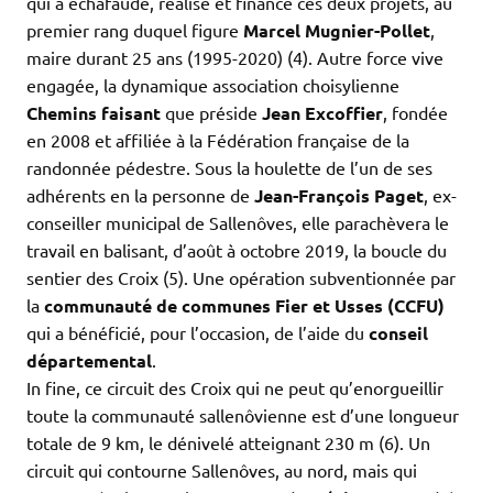
qui a échafaudé, réalisé et financé ces deux projets, au
premier rang duquel figure
Marcel Mugnier-Pollet
,
maire durant 25 ans (1995-2020) (4). Autre force vive
engagée, la dynamique association choisylienne
Chemin
s faisant
que préside
Jean Excoffier
, fondée
en 2008 et affiliée à la Fédération française de la
randonnée pédestre. Sous la houlette de l’un de ses
adhérents en la personne de
Jean-François Paget
, ex-
conseiller municipal de Sallenôves, elle parachèvera le
travail en balisant, d’août à octobre 2019, la boucle du
sentier des Croix (5). Une opération subventionnée par
la
communauté de communes Fier et Usses (CCFU)
qui a bénéficié, pour l’occasion, de l’aide du
conseil
départemental
.
In fine, ce circuit des Croix qui ne peut qu’enorgueillir
toute la communauté sallenôvienne est d’une longueur
totale de 9 km, le dénivelé atteignant 230 m (6). Un
circuit qui contourne Sallenôves, au nord, mais qui