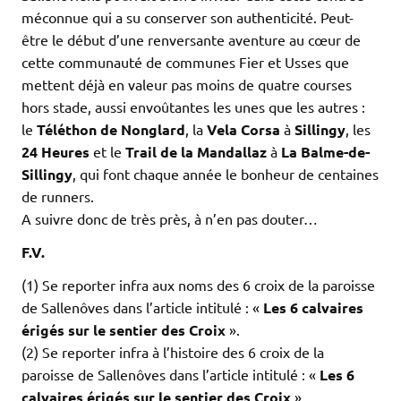
méconnue qui a su conserver son authenticité. Peut-
être le début d’une renversante aventure au cœur de
cette communauté de communes Fier et Usses que
mettent déjà en valeur pas moins de quatre courses
hors stade, aussi envoûtantes les unes que les autres :
le
Téléthon de Nonglard
, la
Vela Corsa
à
Sillingy
, les
24 Heures
et le
Trail de la Mandallaz
à
La Balme-de-
Sillingy
, qui font chaque année le bonheur de centaines
de runners.
A suivre donc de très près, à n’en pas douter…
F.V.
(1) Se reporter infra aux noms des 6 croix de la paroisse
de Sallenôves dans l’article intitulé : «
Les 6 calvaires
érigés sur le sentier des Croix
».
(2) Se reporter infra à l’histoire des 6 croix de la
paroisse de Sallenôves dans l’article intitulé : «
Les 6
calvaires érigés sur le sentier des Croix
».