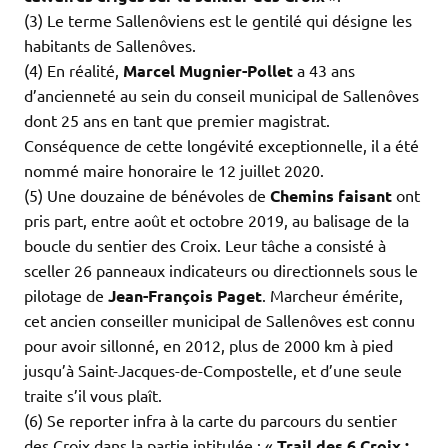
(3) Le terme Sallenôviens est le gentilé qui désigne les
habitants de Sallenôves.
(4) En réalité,
Marcel Mugnier-Pollet
a 43 ans
d’ancienneté au sein du conseil municipal de Sallenôves
dont 25 ans en tant que premier magistrat.
Conséquence de cette longévité exceptionnelle, il a été
nommé maire honoraire le 12 juillet 2020.
(5) Une douzaine de bénévoles de
Chemins faisant
ont
pris part, entre août et octobre 2019, au balisage de la
boucle du sentier des Croix. Leur tâche a consisté à
sceller 26 panneaux indicateurs ou directionnels sous le
pilotage de
Jean-François Paget
. Marcheur émérite,
cet ancien conseiller municipal de Sallenôves est connu
pour avoir sillonné, en 2012, plus de 2000 km à pied
jusqu’à Saint-Jacques-de-Compostelle, et d’une seule
traite s’il vous plaît.
(6) Se reporter infra à la carte du parcours du sentier
des Croix dans la partie intitulée : «
Trail des 6 Croix :