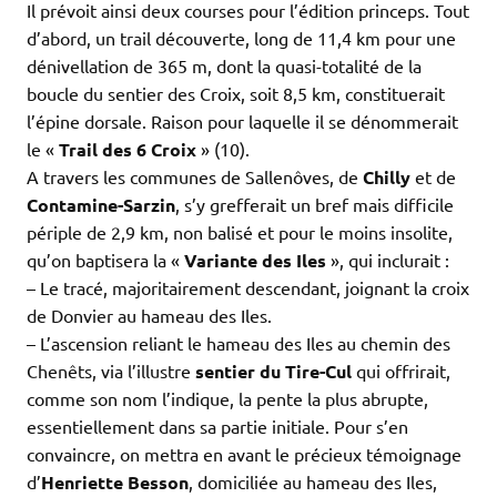
Il prévoit ainsi deux courses pour l’édition princeps. Tout
d’abord, un trail découverte, long de 11,4 km pour une
dénivellation de 365 m, dont la quasi-totalité de la
boucle du sentier des Croix, soit 8,5 km, constituerait
l’épine dorsale. Raison pour laquelle il se dénommerait
le «
Trail des 6 Croix
» (10).
A travers les communes de Sallenôves, de
Chilly
et de
Contamine-Sarzin
, s’y grefferait un bref mais difficile
périple de 2,9 km, non balisé et pour le moins insolite,
qu’on baptisera la «
Variante des Iles
», qui inclurait :
– Le tracé, majoritairement descendant, joignant la croix
de Donvier au hameau des Iles.
– L’ascension reliant le hameau des Iles au chemin des
Chenêts, via l’illustre
sentier du Tire-Cul
qui offrirait,
comme son nom l’indique, la pente la plus abrupte,
essentiellement dans sa partie initiale. Pour s’en
convaincre, on mettra en avant le précieux témoignage
d’
Henriette Besson
, domiciliée au hameau des Iles,