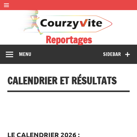
Skip
to
content
Reportages
Présentations et comptes rendus des courses, portraits,
MENU
SIDEBAR
interwiews, photos…
CALENDRIER ET RÉSULTATS
LE CALENDRIER 2026 :