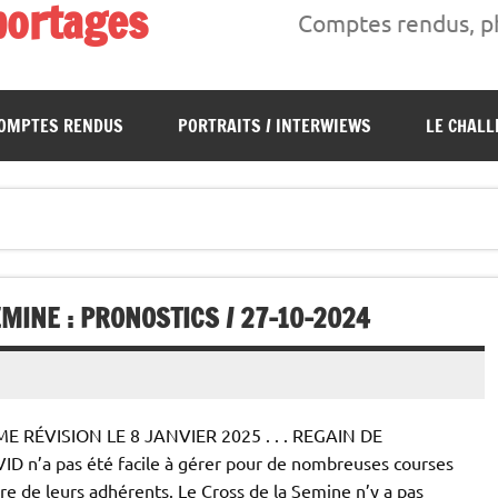
portages
Comptes rendus, ph
s, interwiews, photos…
OMPTES RENDUS
PORTRAITS / INTERWIEWS
LE CHALL
MINE : PRONOSTICS / 27-10-2024
 RÉVISION LE 8 JANVIER 2025 . . . REGAIN DE
ID n’a pas été facile à gérer pour de nombreuses courses
bre de leurs adhérents. Le Cross de la Semine n’y a pas