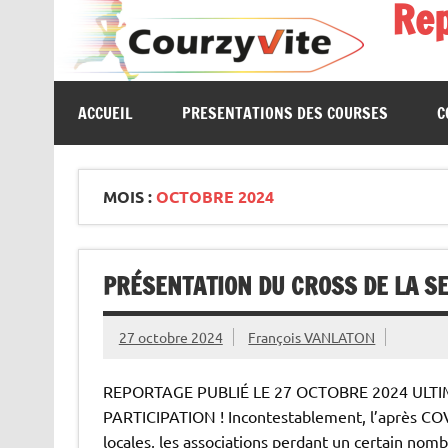
Re
Skip
to
content
Présentations et comptes rendus des courses, portrait
ACCUEIL
PRESENTATIONS DES COURSES
C
MOIS :
OCTOBRE 2024
PRÉSENTATION DU CROSS DE LA SE
27 octobre 2024
François VANLATON
REPORTAGE PUBLIÉ LE 27 OCTOBRE 2024 ULTIME
PARTICIPATION ! Incontestablement, l’après COV
locales, les associations perdant un certain nom