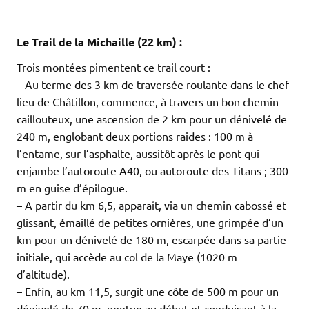
.
.
Le Trail de la Michaille (22 km) :
Trois montées pimentent ce trail court :
– Au terme des 3 km de traversée roulante dans le chef-
lieu de Châtillon, commence, à travers un bon chemin
caillouteux, une ascension de 2 km pour un dénivelé de
240 m, englobant deux portions raides : 100 m à
l’entame, sur l’asphalte, aussitôt après le pont qui
enjambe l’autoroute A40, ou autoroute des Titans ; 300
m en guise d’épilogue.
– A partir du km 6,5, apparaît, via un chemin cabossé et
glissant, émaillé de petites ornières, une grimpée d’un
km pour un dénivelé de 180 m, escarpée dans sa partie
initiale, qui accède au col de la Maye (1020 m
d’altitude).
– Enfin, au km 11,5, surgit une côte de 500 m pour un
dénivelé de 70 m, pentue au début et conduisant à la