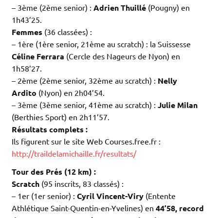
– 3ème (2ème senior) :
Adrien Thuillé
(Pougny) en
1h43’25.
Femmes
(36 classées) :
– 1ère (1ère senior, 21ème au scratch) : la Suissesse
Céline Ferrara
(Cercle des Nageurs de Nyon) en
1h58’27.
– 2ème (2ème senior, 32ème au scratch) :
Nelly
Ardito
(Nyon) en 2h04’54.
– 3ème (3ème senior, 41ème au scratch) :
Julie Milan
(Berthies Sport) en 2h11’57.
Résultats complets :
Ils figurent sur le site Web Courses.free.fr :
http://traildelamichaille.fr/resultats/
Tour des Prés (12 km)
:
Scratch
(95 inscrits, 83 classés) :
– 1er (1er senior) :
Cyril Vincent-Viry
(Entente
Athlétique Saint-Quentin-en-Yvelines) en
44’58, record