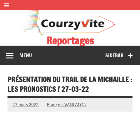
Skip
to
content
Reportages
Présentations et comptes rendus des courses, portraits,
MENU
SIDEBAR
interwiews, photos…
PRÉSENTATION DU TRAIL DE LA MICHAILLE :
LES PRONOSTICS / 27-03-22
27 mars 2022
François VANLATON