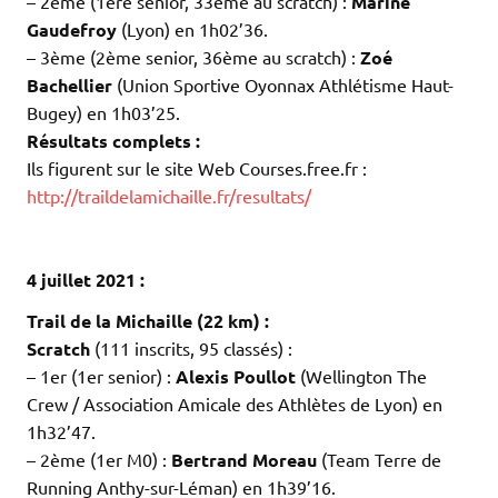
– 2ème (1ère senior, 33ème au scratch) :
Marine
Gaudefroy
(Lyon) en 1h02’36.
– 3ème (2ème senior, 36ème au scratch) :
Zoé
Bachellier
(Union Sportive Oyonnax Athlétisme Haut-
Bugey) en 1h03’25.
Résultats complets :
Ils figurent sur le site Web Courses.free.fr :
http://traildelamichaille.fr/resultats/
.
.
4 juillet 2021 :
Trail de la Michaille (22 km) :
Scratch
(111 inscrits, 95 classés) :
– 1er (1er senior) :
Alexis Poullot
(Wellington The
Crew / Association Amicale des Athlètes de Lyon) en
1h32’47.
– 2ème (1er M0) :
Bertrand Moreau
(Team Terre de
Running Anthy-sur-Léman) en 1h39’16.