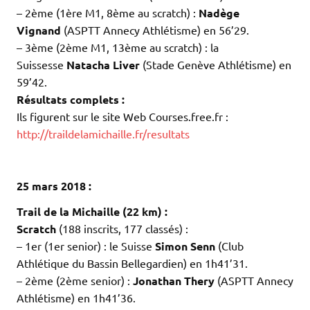
– 2ème (1ère M1, 8ème au scratch) :
Nadège
Vignand
(ASPTT Annecy Athlétisme) en 56’29.
– 3ème (2ème M1, 13ème au scratch) : la
Suissesse
Natacha Liver
(Stade Genève Athlétisme) en
59’42.
Résultats complets :
Ils figurent sur le site Web Courses.free.fr :
http://traildelamichaille.fr/resultats
.
.
25 mars 2018 :
Trail de la Michaille (22 km) :
Scratch
(188 inscrits, 177 classés) :
– 1er (1er senior) : le Suisse
Simon Senn
(Club
Athlétique du Bassin Bellegardien) en 1h41’31.
– 2ème (2ème senior) :
Jonathan Thery
(ASPTT Annecy
Athlétisme) en 1h41’36.