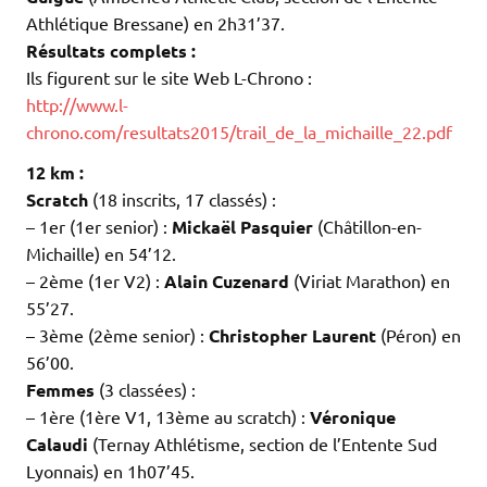
Athlétique Bressane) en 2h31’37.
Résultats complets :
Ils figurent sur le site Web L-Chrono :
http://www.l-
chrono.com/resultats2015/trail_de_la_michaille_22.pdf
12 km :
Scratch
(18 inscrits, 17 classés) :
– 1er (1er senior) :
Mickaël Pasquier
(Châtillon-en-
Michaille) en 54’12.
– 2ème (1er V2) :
Alain Cuzenard
(Viriat Marathon) en
55’27.
– 3ème (2ème senior) :
Christopher Laurent
(Péron) en
56’00.
Femmes
(3 classées) :
– 1ère (1ère V1, 13ème au scratch) :
Véronique
Calaudi
(Ternay Athlétisme, section de l’Entente Sud
Lyonnais) en 1h07’45.