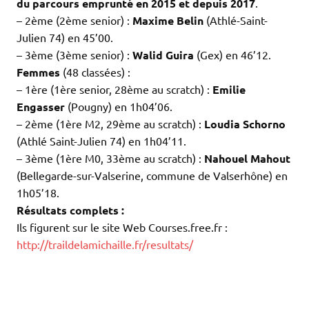
du parcours emprunté en 2015 et depuis 2017
.
– 2ème (2ème senior) :
Maxime Belin
(Athlé-Saint-
Julien 74) en 45’00.
– 3ème (3ème senior) :
Walid Guira
(Gex) en 46’12.
Femmes
(48 classées) :
– 1ère (1ère senior, 28ème au scratch) :
Emilie
Engasser
(Pougny) en 1h04’06.
– 2ème (1ère M2, 29ème au scratch) :
Loudia Schorno
(Athlé Saint-Julien 74) en 1h04’11.
– 3ème (1ère M0, 33ème au scratch) :
Nahouel Mahout
(Bellegarde-sur-Valserine, commune de Valserhône) en
1h05’18.
Résultats complets :
Ils figurent sur le site Web Courses.free.fr :
http://traildelamichaille.fr/resultats/
.
.
.