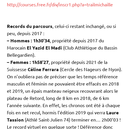
http://courses.free.fr/div/inscr1.php?a=trailmichaille
.
.
Records du parcours
, celui-ci restant inchangé, ou si
peu, depuis 2017 :
– Hommes :
1h30’34
, propriété depuis 2017 du
Marocain
El Yazid El Madi
(Club Athlétique du Bassin
Bellegardien).
– Femmes :
1h58’27
, propriété depuis 2021 de la
Suissesse
Céline Ferrara
(Cercle des Nageurs de Nyon).
On n’oubliera pas de préciser que les temps référence
masculin et féminin ne pouvaient être effacés en 2018
et 2019, un épais manteau neigeux recouvrant alors le
plateau de Retord, long de 8 km en 2018, de 6 km
l’année suivante. En effet, les chronos ont été à chaque
fois en net recul, hormis l’édition 2019 qui verra
Laure
Tassion
(Athlé Saint-Julien 74) terminer en… 2h00’03 !
Le record virtuel en quelque sorte ! Déférence donc