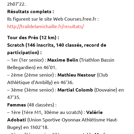
2h07’22.
Résultats complets :
Ils figurent sur le site Web Courses.free.fr :
http://traildelamichaille.fr/resultats/
Tour des Prés (12 km)
:
Scratch (146 inscrits, 140 classés, record de
participation) :
– 1er (1er senior) :
Maxime Belin
(Triathlon Bassin
Bellegardien) en 46’01.
– 2ème (2ème senior) :
Mathieu Nestour
(Club
Athlétique d’Ambilly) en 46’36.
– 3ème (3ème senior) :
Martial Colomb
(Douvaine) en
47’35.
Femmes
(48 classées) :
– 1ère (1ère M1, 30ème au scratch) :
Valérie
Adobati
(Union Sportive Oyonnax Athlétisme Haut-
Bugey) en 1h02’18.