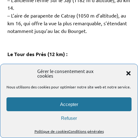
– L’ancienne ferme Sur le Jay (1182 m d’altitude), au km
14.
– L’aire de parapente de Catray (1050 m d’altitude), au
km 16, qui offre la vue la plus remarquable, s’étendant
notamment jusqu’au lac du Bourget.
.
.
Le Tour des Prés (12 km) :
Ce trail découverte ne renferme qu’une montée digne
Gérer le consentement aux
de ce nom : celle de 2 km pour un dénivelé de 240 m, se
cookies
dévoilant au 3ème km, qu’auront emprunté auparavant
Nous utilisons des cookies pour optimiser notre site web et notre service.
les trailers du 22 bornes.
Son point culminant survient à 780 m d’altitude au lieu-
Accepter
dit Pré la Reine, peu avant le km 8.
.
Refuser
.
La Marche Populaire (12 km) :
Politique de cookies
Conditions générales