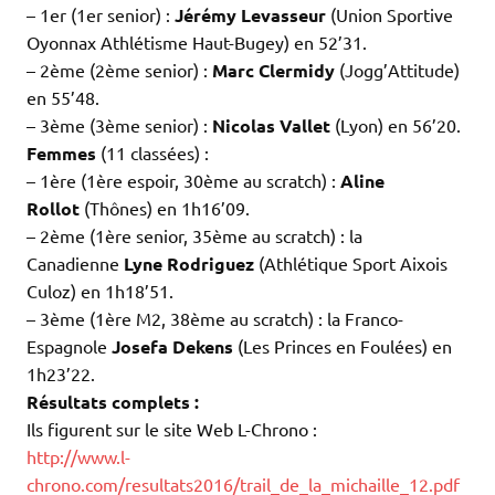
– 1er (1er senior) :
Jérémy Levasseur
(Union Sportive
Oyonnax Athlétisme Haut-Bugey) en 52’31.
– 2ème (2ème senior) :
Marc Clermidy
(Jogg’Attitude)
en 55’48.
– 3ème (3ème senior) :
Nicolas Vallet
(Lyon) en 56’20.
Femmes
(11 classées) :
– 1ère (1ère espoir, 30ème au scratch) :
Aline
Rollot
(Thônes) en 1h16’09.
– 2ème (1ère senior, 35ème au scratch) : la
Canadienne
Lyne Rodriguez
(Athlétique Sport Aixois
Culoz) en 1h18’51.
– 3ème (1ère M2, 38ème au scratch) : la Franco-
Espagnole
Josefa Dekens
(Les Princes en Foulées) en
1h23’22.
Résultats complets :
Ils figurent sur le site Web L-Chrono :
http://www.l-
chrono.com/resultats2016/trail_de_la_michaille_12.pdf