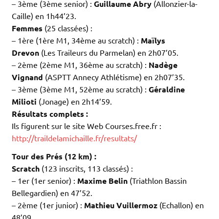
– 3ème (3ème senior) :
Guillaume Abry
(Allonzier-la-
Caille) en 1h44’23.
Femmes
(25 classées) :
– 1ère (1ère M1, 34ème au scratch) :
Maïlys
Drevon
(Les Traileurs du Parmelan) en 2h07’05.
– 2ème (2ème M1, 36ème au scratch) :
Nadège
Vignand
(ASPTT Annecy Athlétisme) en 2h07’35.
– 3ème (3ème M1, 52ème au scratch) :
Géraldine
Milioti
(Jonage) en 2h14’59.
Résultats complets :
Ils figurent sur le site Web Courses.free.fr :
http://traildelamichaille.fr/resultats/
Tour des Prés (12 km)
:
Scratch
(123 inscrits, 113 classés) :
– 1er (1er senior) :
Maxime Belin
(Triathlon Bassin
Bellegardien) en 47’52.
– 2ème (1er junior) :
Mathieu Vuillermoz
(Echallon) en
48’09.