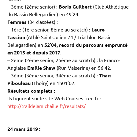
– 3ème (2ème senior) :
Boris Guilbert
(Club Athlétique
du Bassin Bellegardien) en 49’24.
Femmes
(34 classées) :
– 1ère (1ère senior, 8ème au scratch) :
Laure
Tassion
(Athlé Saint-Julien 74 / Triathlon Bassin
Bellegardien) en
52’04,
record du parcours emprunté
en 2015 et depuis 2017
.
– 2ème (2ème senior, 25ème au scratch) : la Franco-
Anglaise
Emilie Shaw
(Run Valserine) en 56’42.
– 3ème (3ème senior, 34ème au scratch) :
Thaïs
Pibouleau
(Thoiry) en 1h01’02.
Résultats complets :
Ils figurent sur le site Web Courses.free.fr :
http://traildelamichaille.fr/resultats/
.
.
24 mars 2019 :