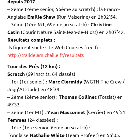
depuis 2017
.
– 2ème (2ème senior, 56ème au scratch) : la Franco-
Anglaise
Emilie Shaw
(Run Valserine) en 2h02’54.
– 3ème (1ère M1, 69ème au scratch) :
Christine
Catin
(Courir Nature Saint-Jean-de-Niost) en 2h07’42.
Résultats complets :
Ils figurent sur le site Web Courses.free.fr :
http://traildelamichaille.fr/resultats
Tour des Prés (12 km)
:
Scratch
(69 inscrits, 64 classés) :
– 1er (1er senior) :
Marc Clermidy
(WGTN The Crew /
Jogg’Attitude) en 48’39.
– 2ème (2ème senior) :
Thomas Collinet
(Tossiat) en
49’33.
– 3ème (1er M1) :
Yvan Massonnet
(Cercier) en 49’51.
Femmes
(24 classées) :
– 1ère (1ère senior, 6ème au scratch) :
l’Anglaise
Nathalie White
(Team Profeet) en 55’05.