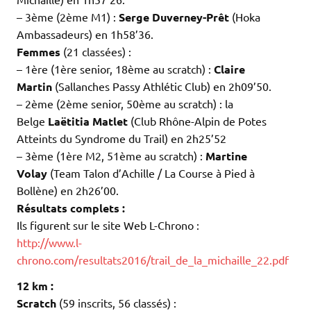
– 3ème (2ème M1) :
Serge Duverney-Prêt
(Hoka
Ambassadeurs) en 1h58’36.
Femmes
(21 classées) :
– 1ère (1ère senior, 18ème au scratch) :
Claire
Martin
(Sallanches Passy Athlétic Club) en 2h09’50.
– 2ème (2ème senior, 50ème au scratch) : la
Belge
Laëtitia Matlet
(Club Rhône-Alpin de Potes
Atteints du Syndrome du Trail) en 2h25’52
– 3ème (1ère M2, 51ème au scratch) :
Martine
Volay
(Team Talon d’Achille / La Course à Pied à
Bollène) en 2h26’00.
Résultats complets :
Ils figurent sur le site Web L-Chrono :
http://www.l-
chrono.com/resultats2016/trail_de_la_michaille_22.pdf
12 km :
Scratch
(59 inscrits, 56 classés) :