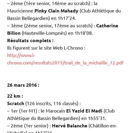
– 2ème (1ère senior, 14ème au scratch) : la
Mauricienne
Pinky Clain Mahady
(Club Athlétique du
Bassin Bellegardien) en 1h17’24.
– 3ème (2ème senior, 17ème au scratch) :
Catherine
Billon
(Hauteville-Lompnès) en 1h18’08.
Résultats complets :
Ils figurent sur le site Web L-Chrono :
http://www.l-
chrono.com/resultats2015/trail_de_la_michaille_12.pdf
.
.
26 mars 2016 :
22 km :
Scratch
(126 inscrits, 116 classés) :
– 1er (1er M1) : le Marocain
El Yazid El Madi
(Club
Athlétique du Bassin Bellegardien) en 1h55’31.
– 2ème (1er senior) :
Hervé Balanche
(Châtillon-en-
Michaille) en 1h57’26.