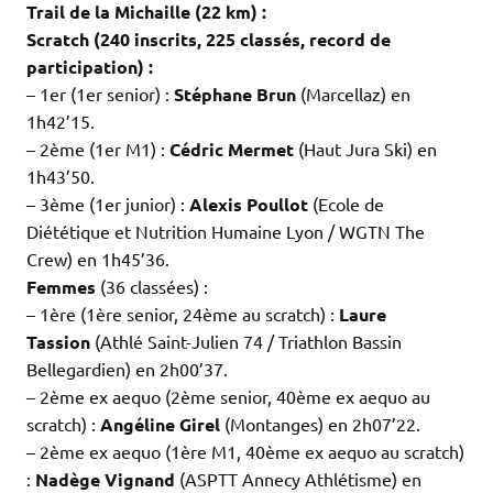
Trail de la Michaille (22 km) :
Scratch (240 inscrits, 225 classés, record de
participation) :
– 1er (1er senior) :
Stéphane Brun
(Marcellaz) en
1h42’15.
– 2ème (1er M1) :
Cédric Mermet
(Haut Jura Ski) en
1h43’50.
– 3ème (1er junior) :
Alexis Poullot
(Ecole de
Diététique et Nutrition Humaine Lyon / WGTN The
Crew) en 1h45’36.
Femmes
(36 classées) :
– 1ère (1ère senior, 24ème au scratch) :
Laure
Tassion
(Athlé Saint-Julien 74 / Triathlon Bassin
Bellegardien) en 2h00’37.
– 2ème ex aequo (2ème senior, 40ème ex aequo au
scratch) :
Angéline Girel
(Montanges) en 2h07’22.
– 2ème ex aequo (1ère M1, 40ème ex aequo au scratch)
:
Nadège Vignand
(ASPTT Annecy Athlétisme) en