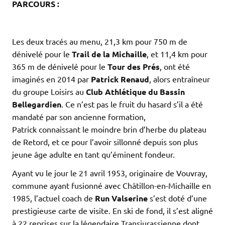
PARCOURS :
.
.
Les deux tracés au menu, 21,3 km pour 750 m de
dénivelé pour le
Trail de la Michaille
, et 11,4 km pour
365 m de dénivelé pour le
Tour des Prés
, ont été
imaginés en 2014 par
Patrick Renaud
, alors entraîneur
du groupe Loisirs au
Club Athlétique du Bassin
Bellegardien
. Ce n’est pas le fruit du hasard s’il a été
mandaté par son ancienne formation,
Patrick connaissant le moindre brin d’herbe du plateau
de Retord, et ce pour l’avoir sillonné depuis son plus
jeune âge adulte en tant qu’éminent fondeur.
Ayant vu le jour le 21 avril 1953, originaire de Vouvray,
commune ayant fusionné avec Châtillon-en-Michaille en
1985, l’actuel coach de
Run Valserine
s’est doté d’une
prestigieuse carte de visite. En ski de fond, il s’est aligné
à 22 reprises sur la légendaire Transjurassienne dont