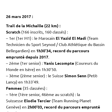
.
.
26 mars 2017 :
Trail de la Michaille (22 km) :
Scratch
(166 inscrits, 160 classés) :
– 1er (1er M1) : le Marocain
El Yazid El Madi
(Team
Technicien du Sport Seynod / Club Athlétique du Bassin
Bellegardien) en
1h30’34, record du parcours
emprunté depuis 2017
.
– 2ème (1er senior) :
Yanis Lecompte
(Coureurs du
Monde en Isère) en 1h30’50.
– 3ème (2ème senior) : le Suisse
Simon Senn
(Petit-
Lancy) en 1h33’49.
Femmes
(35 classées) :
– 1ère (1ère senior, 46ème au scratch) : la
Suissesse
Elodie Tercier
(Team Running Planet
Genève) en
2h00’03, record du parcours emprunté