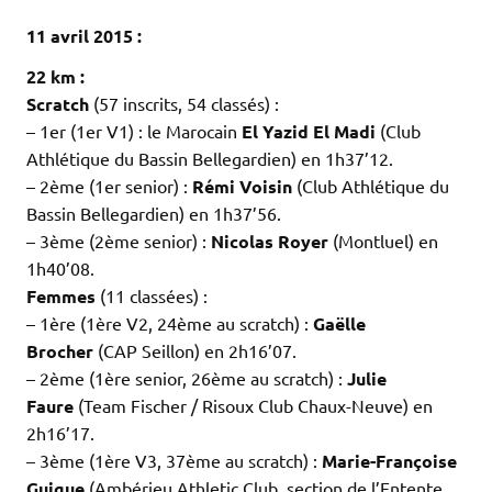
.
11 avril 2015 :
22 km :
Scratch
(57 inscrits, 54 classés) :
– 1er (1er V1) : le Marocain
El Yazid El Madi
(Club
Athlétique du Bassin Bellegardien) en 1h37’12.
– 2ème (1er senior) :
Rémi Voisin
(Club Athlétique du
Bassin Bellegardien) en 1h37’56.
– 3ème (2ème senior) :
Nicolas Royer
(Montluel) en
1h40’08.
Femmes
(11 classées) :
– 1ère (1ère V2, 24ème au scratch) :
Gaëlle
Brocher
(CAP Seillon) en 2h16’07.
– 2ème (1ère senior, 26ème au scratch) :
Julie
Faure
(Team Fischer / Risoux Club Chaux-Neuve) en
2h16’17.
– 3ème (1ère V3, 37ème au scratch) :
Marie-Françoise
Guigue
(Ambérieu Athletic Club, section de l’Entente