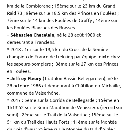
km de la Comblorane ; 15ème sur le 23 km du Grand
Raid 73 ; 9ème sur le 18,5 km des Princes en Foulées ;
7ème sur le 14 km des Foulées de Gruffy ; 14ème sur
les Foulées Blanches des Brasses.
– Sébastien Chatelain
, né le 28 août 1980 et
demeurant à Franclens.
* 2018 : 1er sur le 19,5 km du Cross de la Semine ;
champion de France de trekking par équipe mixte chez
les sapeurs-pompiers ; 8ème sur le 27 km des Princes
en Foulées.
– Jeffrey Fleury
(Triathlon Bassin Bellegardien), né le
28 octobre 1986 et demeurant à Châtillon-en-Michaille,
commune de Valserhône.
* 2017 : 5ème sur la Corrida de Bellegarde ; 15ème en
1h13’52 sur le Semi-Marathon de Vénissieux (record sur
semi) ; 2ème sur le Trail de la Valserine ; 15ème sur le
51 km du Trail des Hauts Forts ; 11ème sur la Montée
du Crêt d’Eau ; 25ème sur la Montée du Nid d’Aigle ;