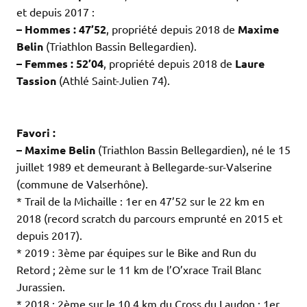
et depuis 2017 :
– Hommes : 47’52
, propriété depuis 2018 de
Maxime
Belin
(Triathlon Bassin Bellegardien).
– Femmes : 52’04
, propriété depuis 2018 de
Laure
Tassion
(Athlé Saint-Julien 74).
.
.
Favori :
– Maxime Belin
(Triathlon Bassin Bellegardien), né le 15
juillet 1989 et demeurant à Bellegarde-sur-Valserine
(commune de Valserhône).
* Trail de la Michaille : 1er en 47’52 sur le 22 km en
2018 (record scratch du parcours emprunté en 2015 et
depuis 2017).
* 2019 : 3ème par équipes sur le Bike and Run du
Retord ; 2ème sur le 11 km de l’O’xrace Trail Blanc
Jurassien.
* 2018 : 2ème sur le 10,4 km du Cross du Laudon ; 1er