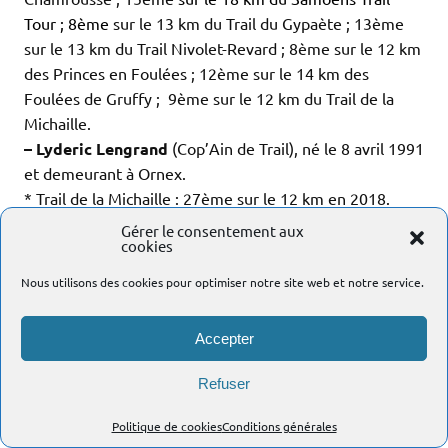
Tour ; 8ème
sur le 13 km du Trail du Gypaète ; 13ème
sur le 13 km du Trail Nivolet-Revard ; 8ème sur le 12 km
des Princes en Foulées ; 12ème sur le 14 km des
Foulées de Gruffy ; 9ème sur le 12 km du Trail de la
Michaille.
– Lyderic Lengrand
(Cop’Ain de Trail), né le 8 avril 1991
et demeurant à Ornex.
* Trail de la Michaille : 27ème sur le 12 km en 2018.
* 2019 : 1er par équipes sur le 10 km du Bike and Run
Gérer le consentement aux
cookies
du Retord.
* 2018 : 42ème sur le Cross de Versonnex Hommes ;
Nous utilisons des cookies pour optimiser notre site web et notre service.
34ème sur le 16 km du Trail de la Valserine ; 31ème sur
la Foulée de Chevry ; 578ème sur le 22 km du Trail des
Accepter
Reculées ; 27ème sur le 12 km du Trail de la Michaille ;
32ème sur le 26 km de la Theizé Course Nature by
Refuser
Night.
– Yvan Massonnet
, né le 12 février 1973 et demeurant
Politique de cookies
Conditions générales