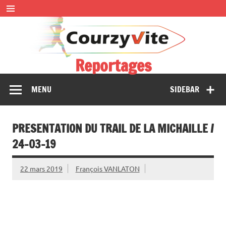
Skip
to
content
Reportages
Présentations et comptes rendus des courses, portraits,
MENU
SIDEBAR
interwiews, photos…
PRESENTATION DU TRAIL DE LA MICHAILLE /
24-03-19
22 mars 2019
François VANLATON