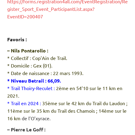
https://forms.registration4all.com/EventRegistration/Re
gister_Sport_Event_ParticipantList.aspx?
EventID=200407
.
.
Favoris :
– Nils Pontarollo :
* Collectif : Cop’Ain de Trail.
* Domicile : Gex (01).
* Date de naissance : 22 mars 1993.
* Niveau Betrail : 66,09.
* Trail Thoiry-Reculet :
2ème en 54’10 sur le 11 km en
2021.
* Trail en 2024 :
35ème sur le 42 km du Trail du Laudon ;
11ème sur le 35 km du Trail des Chamois ; 14ème sur le
16 km
de l’O’xyrace.
– Pierre Le Goff :