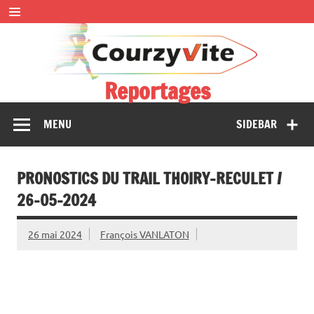
Skip
to
content
Reportages
Présentations et comptes rendus des courses, portraits,
MENU
SIDEBAR
interwiews, photos…
PRONOSTICS DU TRAIL THOIRY-RECULET /
26-05-2024
26 mai 2024
François VANLATON