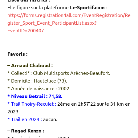
Elle figure sur la plateforme
Le-Sportif.com
:
https://forms.registration4all.com/EventRegistration/Re
gister_Sport_Event_ParticipantList.aspx?
EventID=200407
.
.
Favoris :
– Arnaud Chaboud :
* Collectif : Club Multisports Arêches-Beaufort.
* Domicile : Hauteluce (73).
* Année de naissance : 2002.
* Niveau Betrail : 71,58.
* Trail Thoiry-Reculet :
2ème en 2h57’22 sur le 31 km en
2023.
* Trail en 2024 :
aucun.
– Regad Kenzo :