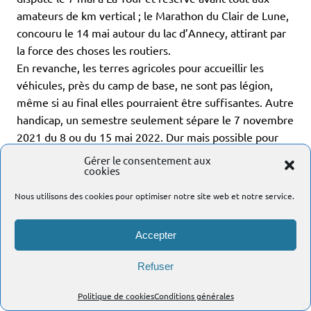
amateurs de km vertical ; le Marathon du Clair de Lune,
concouru le 14 mai autour du lac d’Annecy, attirant par
la force des choses les routiers.
En revanche, les terres agricoles pour accueillir les
véhicules, près du camp de base, ne sont pas légion,
même si au final elles pourraient être suffisantes. Autre
handicap, un semestre seulement sépare le 7 novembre
2021 du 8 ou du 15 mai 2022. Dur mais possible pour
les chevilles ouvrières les plus… fanatisées ! Mais tous
Gérer le consentement aux
cookies
les bénévoles l’entendront-ils de cette oreille ? Rien
n’est moins sûr…
Nous utilisons des cookies pour optimiser notre site web et notre service.
De toute façon, la question devra être tranchée au plus
tard dans le courant du mois d’octobre, au moment
Accepter
d’insérer le TPA dans le calendrier.
En attendant de vous accueillir, il va sans dire
Refuser
impatiemment et chaleureusement, bon entraînement
Politique de cookies
Conditions générales
à tous !