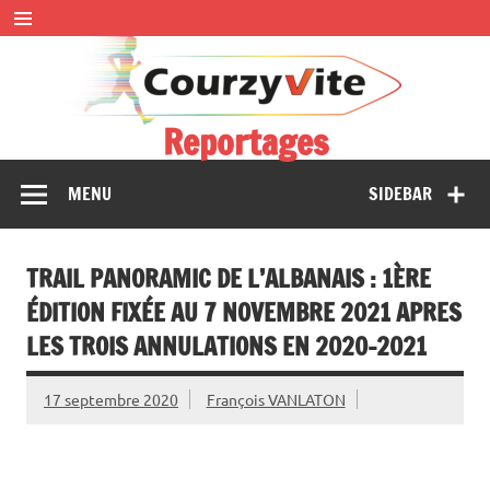
Skip
to
content
Reportages
Présentations et comptes rendus des courses, portraits,
MENU
SIDEBAR
interwiews, photos…
TRAIL PANORAMIC DE L’ALBANAIS : 1ÈRE
ÉDITION FIXÉE AU 7 NOVEMBRE 2021 APRES
LES TROIS ANNULATIONS EN 2020-2021
17 septembre 2020
François VANLATON