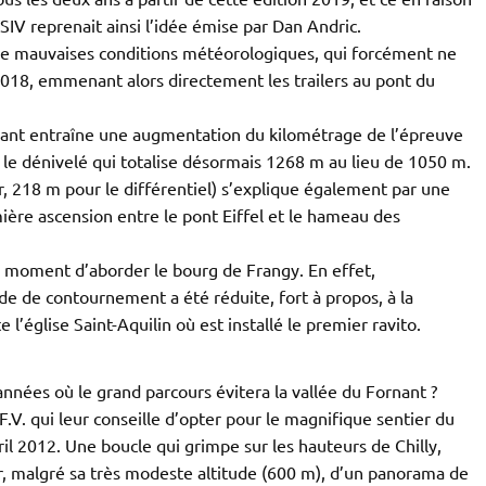
SIV reprenait ainsi l’idée émise par Dan Andric.
s de mauvaises conditions météorologiques, qui forcément ne
2018, emmenant alors directement les trailers au pont du
rnant entraîne une augmentation du kilométrage de l’épreuve
 le dénivelé qui totalise désormais 1268 m au lieu de 1050 m.
r, 218 m pour le différentiel) s’explique également par une
ière ascension entre le pont Eiffel et le hameau des
u moment d’aborder le bourg de Frangy. En effet,
de de contournement a été réduite, fort à propos, à la
 l’église Saint-Aquilin où est installé le premier ravito.
nées où le grand parcours évitera la vallée du Fornant ?
F.V. qui leur conseille d’opter pour le magnifique sentier du
il 2012. Une boucle qui grimpe sur les hauteurs de Chilly,
er, malgré sa très modeste altitude (600 m), d’un panorama de