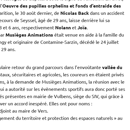
l’
Oeuvre des pupilles orphelins et fonds d’entraide des
parition, le 30 août dernier, de
Nicolas Back
dans un accident
ours de Seyssel, âgé de 29 ans, laisse derrière lui sa
 8 et 6 ans, respectivement
Nolann
et
Joïa
.
par
Musièges Animations
était venue en aide à la famille du
gy et originaire de Contamine-Sarzin, décédé le 24 juillet
 29 ans.
laire retour du grand parcours dans l’envoûtante
vallée du
aux, sécuritaires et agricoles, les coureurs en étaient privés
ens, à la demande de Musièges Animations, la réunion avec le
qui a autorité sur les évènements sportifs aura donc porté ses
ités présentes en mairie de Vulbens, siège du SIV, qui grâce à
uver un accord inespéré. Elles ont pour noms :
djoint au maire de Vers.
ement du territoire et protection des espaces naturels » au