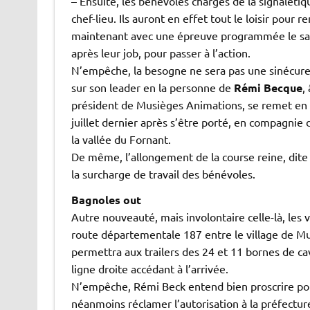
– Ensuite, les bénévoles chargés de la signalétiqu
chef-lieu. Ils auront en effet tout le loisir pour 
maintenant avec une épreuve programmée le samed
après leur job, pour passer à l’action.
N’empêche, la besogne ne sera pas une sinécure,
sur son leader en la personne de
Rémi Becque
,
président de Musièges Animations, se remet en 
juillet dernier après s’être porté, en compagnie
la vallée du Fornant.
De même, l’allongement de la course reine, dite
la surcharge de travail des bénévoles.
Bagnoles out
Autre nouveauté, mais involontaire celle-là, les
route départementale 187 entre le village de Mus
permettra aux trailers des 24 et 11 bornes de c
ligne droite accédant à l’arrivée.
N’empêche, Rémi Beck entend bien proscrire pour 
néanmoins réclamer l’autorisation à la préfectur