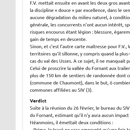
F.V. mettait ensuite en avant les deux gros avan
la discipline « douce » par excellence, dans le se
aucune dégradation du milieu naturel, à conditio
générale, les concurrents n’ont aucun intérêt, sp
risques encourus étant légion : blessure, égarem
gain de temps en descente.
Sinon, et c’est l’autre carte maîtresse pour F.V.,
territoires qu’il sillonne, y compris quand la plu
cas du val des Usses. A ce sujet, il ne manquait
Celui de proscrire la vallée du Fornant aux trail
plus de 150 km de sentiers de randonnée dont 
(commune de Chaumont), dans le but, ô combien
communes affiliées au SIV (3).
Verdict
Suite à la réunion du 26 février, le bureau du SIV 
du Fornant, estimant qu’il n’y aura aucun impact
Néanmoins, il émettait deux conditions :
– Primo, le tracé ne sera emprunté qu’une fois to