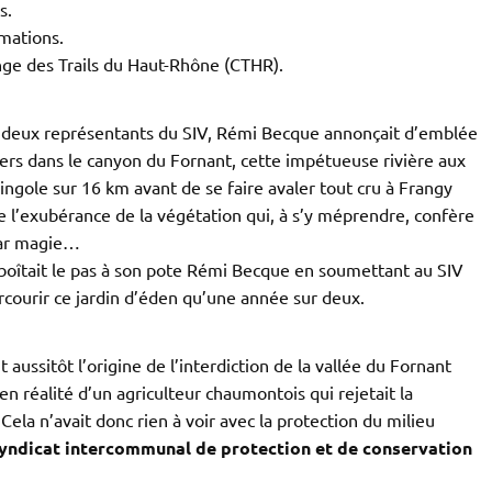
s.
mations.
nge des Trails du Haut-Rhône (CTHR).
s deux représentants du SIV, Rémi Becque annonçait d’emblée
ailers dans le canyon du Fornant, cette impétueuse rivière aux
ringole sur 16 km avant de se faire avaler tout cru à Frangy
e l’exubérance de la végétation qui, à s’y méprendre, confère
par magie…
boîtait le pas à son pote Rémi Becque en soumettant au SIV
arcourir ce jardin d’éden qu’une année sur deux.
 aussitôt l’origine de l’interdiction de la vallée du Fornant
n réalité d’un agriculteur chaumontois qui rejetait la
Cela n’avait donc rien à voir avec la protection du milieu
yndicat intercommunal de protection et de conservation