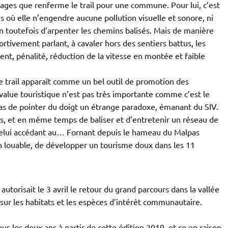
tages que renferme le trail pour une commune. Pour lui, c’est
ns où elle n’engendre aucune pollution visuelle et sonore, ni
n toutefois d’arpenter les chemins balisés. Mais de manière
ortivement parlant, à cavaler hors des sentiers battus, les
ent, pénalité, réduction de la vitesse en montée et faible
 le trail apparaît comme un bel outil de promotion des
s-value touristique n’est pas très importante comme c’est le
 pas de pointer du doigt un étrange paradoxe, émanant du SIV.
ers, et en même temps de baliser et d’entretenir un réseau de
celui accédant au… Fornant depuis le hameau du Malpas
 louable, de développer un tourisme doux dans les 11
autorisait le 3 avril le retour du grand parcours dans la vallée
 sur les habitats et les espèces d’intérêt communautaire.
us les deux ans à partir de cette édition 2019, et ce en raison