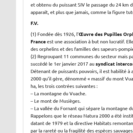
et obtenu du puissant SIV le passage du 24 km da
apparaît, et plus que jamais, comme la figure tut
F.V.
(1) Fondée dès 1926, l’
Œuvre des Pupilles Orp
France
est une association à but non lucratif. Ell
des orphelins et des familles des sapeurs-pomp
(2) Regroupant 11 communes du secteur mais pa
succédé le 1er janvier 2017 au
syndicat interco
Détenant de puissants pouvoirs, il est habilité à
2000 qu’il gère, dénommé « massif du mont Vuach
ha, les trois contrées suivantes :
– La montagne du Vuache.
– Le mont de Musièges.
– La vallée du Fornant qui sépare la montagne 
Rappelons que le réseau Natura 2000 a été instit
datant de 1979 et la directive Habitats remontan
par la rareté ou la fragilité des espèces sauvages