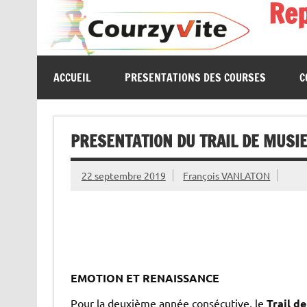
Re
Skip
to
content
Présentations et comptes rendus des courses, portrait
ACCUEIL
PRESENTATIONS DES COURSES
C
PRESENTATION DU TRAIL DE MUSIE
22 septembre 2019
François VANLATON
EMOTION ET RENAISSANCE
Pour la deuxième année consécutive, le
Trail d