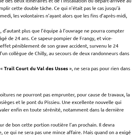
e des deux itinéraires et de l’installation du départ-arrivée au
remplir cette double tâche. Ce qui n’était pas le cas jusqu’à
i, les volontaires n’ayant alors que les fins d’après-midi,
 d’autant plus que l’équipe à l’ouvrage ne pourra compter
 âgé de 24 ans. Ce sapeur-pompier de Frangy, et vice-
effet péniblement de son grave accident, survenu le 24
 d’un collègue de Chilly, au secours de deux randonneurs dans
 «
Trail Court du Val des Usses
», ne sera pas pour rien dans
 voitures ne pourront pas emprunter, pour cause de travaux, la
ièges et le pont du Pissieu. Une excellente nouvelle qui
avaler enfin en toute sérénité, notamment dans la dernière
de bon cette portion routière l’an prochain. Il devra
e, ce qui ne sera pas une mince affaire. Mais quand on a exigé