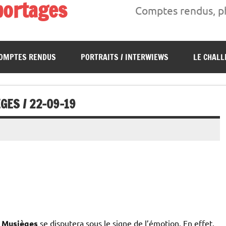
portages
Comptes rendus, ph
s, interwiews, photos…
OMPTES RENDUS
PORTRAITS / INTERWIEWS
LE CHALL
GES / 22-09-19
e Musièges
se disputera sous le signe de l’émotion. En effet,