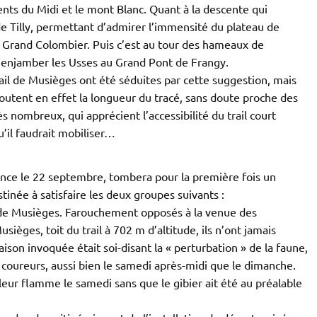
ents du Midi et le mont Blanc. Quant à la descente qui
 de Tilly, permettant d’admirer l’immensité du plateau de
 Grand Colombier. Puis c’est au tour des hameaux de
’enjamber les Usses au Grand Pont de Frangy.
ail de Musièges ont été séduites par cette suggestion, mais
outent en effet la longueur du tracé, sans doute proche des
s nombreux, qui apprécient l’accessibilité du trail court
u’il faudrait mobiliser…
urrence le 22 septembre, tombera pour la première fois un
inée à satisfaire les deux groupes suivants :
 de Musièges. Farouchement opposés à la venue des
èges, toit du trail à 702 m d’altitude, ils n’ont jamais
 raison invoquée était soi-disant la « perturbation » de la faune,
 coureurs, aussi bien le samedi après-midi que le dimanche.
eur flamme le samedi sans que le gibier ait été au préalable