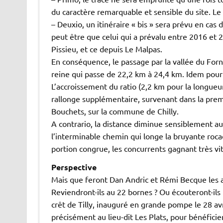
du caractère remarquable et sensible du site. Le 
– Deuxio, un itinéraire « bis » sera prévu en ca
peut être que celui qui a prévalu entre 2016 et 
Pissieu, et ce depuis Le Malpas.
En conséquence, le passage par la vallée du Fo
reine qui passe de 22,2 km à 24,4 km. Idem pour
L’accroissement du ratio (2,2 km pour la longueu
rallonge supplémentaire, survenant dans la prem
Bouchets, sur la commune de Chilly.
A contrario, la distance diminue sensiblement a
l’interminable chemin qui longe la bruyante roca
portion congrue, les concurrents gagnant très vite
Perspective
Mais que feront Dan Andric et Rémi Becque les an
Reviendront-ils au 22 bornes ? Ou écouteront-ils 
crêt de Tilly, inauguré en grande pompe le 28 avr
précisément au lieu-dit Les Plats, pour bénéfici