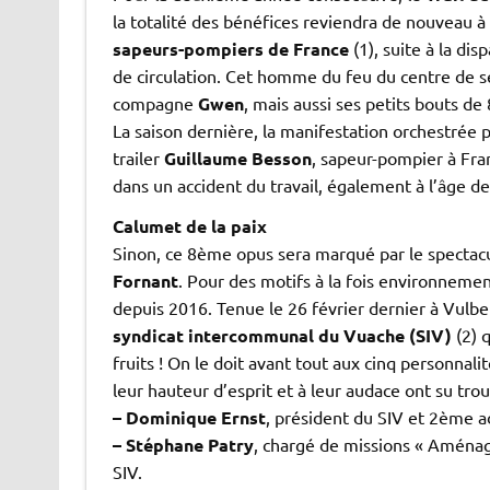
la totalité des bénéfices reviendra de nouveau à 
sapeurs-pompiers de France
(1), suite à la dis
de circulation. Cet homme du feu du centre de sec
compagne
Gwen
, mais aussi ses petits bouts de
La saison dernière, la manifestation orchestrée 
trailer
Guillaume Besson
, sapeur-pompier à Fran
dans un accident du travail, également à l’âge de
Calumet de la paix
Sinon, ce 8ème opus sera marqué par le spectacu
Fornant
. Pour des motifs à la fois environnement
depuis 2016. Tenue le 26 février dernier à Vulb
syndicat intercommunal du Vuache
(SIV)
(2) 
fruits ! On le doit avant tout aux cinq personnal
leur hauteur d’esprit et à leur audace ont su tro
– Dominique Ernst
, président du SIV et 2ème a
– Stéphane Patry
, chargé de missions « Aménag
SIV.