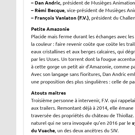
– Dan Andric
, président de Musièges Animation
– Rémi Becque
, vice-président de Musièges Ani
– François Vanlaton (F.V.)
, président du Challe
Petite Amazonie
Placide mais ferme durant les échanges avec le
la couleur : faire revenir coûte que coûte les tr
eaux cristallines et aux berges calcaires, qui dég
par les Usses. Un torrent dont la fougue accentu
à cette gorge un petit air d’Amazonie, comme 
Avec son langage sans fioritures, Dan Andric em
une proposition des plus singulières : celle de p
Atouts maîtres
Troisième personne à intervenir, F.V. qui rappelait
aux trailers. Remontant déjà à 2014, elle émane e
traversée des propriétés du château de Thiollaz. 
naturel qui ne sera invoquée qu’en 2016 par le
s
du Vuache
, un des deux ancêtres du SIV.