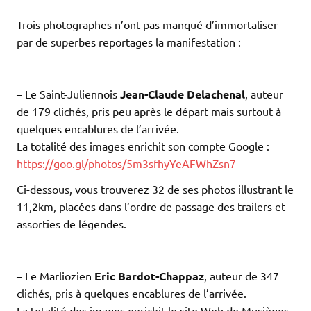
Trois photographes n’ont pas manqué d’immortaliser
par de superbes reportages la manifestation :
.
.
– Le Saint-Juliennois
Jean-Claude Delachenal
, auteur
de 179 clichés, pris peu après le départ mais surtout à
quelques encablures de l’arrivée.
La totalité des images enrichit son compte Google :
https://goo.gl/photos/5m3sfhyYeAFWhZsn7
Ci-dessous, vous trouverez 32 de ses photos illustrant le
11,2km, placées dans l’ordre de passage des trailers et
assorties de légendes.
.
.
– Le Marliozien
Eric Bardot-Chappaz
, auteur de 347
clichés, pris à quelques encablures de l’arrivée.
La totalité des images enrichit le site Web de Musièges