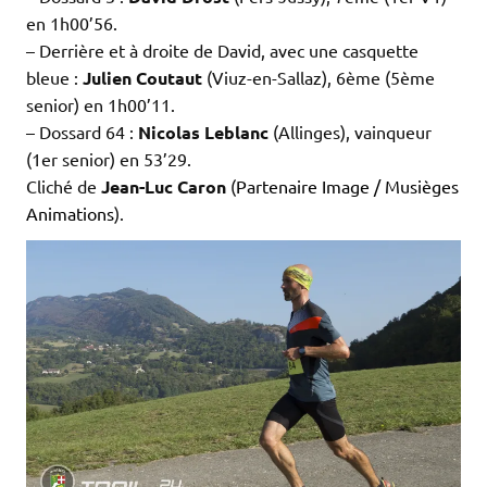
en 1h00’56.
– Derrière et à droite de David, avec une casquette
bleue :
Julien Coutaut
(Viuz-en-Sallaz), 6ème (5ème
senior) en 1h00’11.
– Dossard 64 :
Nicolas Leblanc
(Allinges), vainqueur
(1er senior) en 53’29.
Cliché de
Jean-Luc Caron
(
Partenaire Image / Musièges
Animations
).