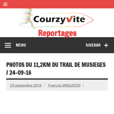
Skip
to
content
Reportages
Présentations et comptes rendus des courses, portraits,
MENU
SIDEBAR
interwiews, photos…
PHOTOS DU 11,2KM DU TRAIL DE MUSIEGES
/ 24-09-16
29 septembre 2016
François VANLATON