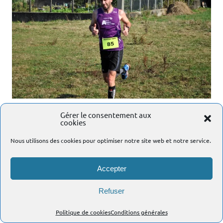
5ème édition du Trail de Musièges, 24 septembre 2016.
Gérer le consentement aux
cookies
3ème édition du Trail Découverte du Mont de Musièges
(11,2km).
Nous utilisons des cookies pour optimiser notre site web et notre service.
Peu avant l’arrivée.
Florent Wagner
(ASPTT Annecy Athlétisme), 16ème
Accepter
(10ème senior) en 1h05’26.
Cliché de
Jean-Claude Delachenal
.
Refuser
Politique de cookies
Conditions générales