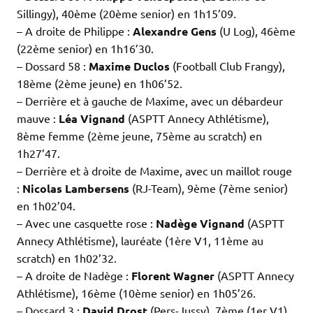
Sillingy), 40ème (20ème senior) en 1h15’09.
– A droite de Philippe :
Alexandre Gens
(U Log), 46ème
(22ème senior) en 1h16’30.
– Dossard 58 :
Maxime Duclos
(Football Club Frangy),
18ème (2ème jeune) en 1h06’52.
– Derrière et à gauche de Maxime, avec un débardeur
mauve :
Léa Vignand
(ASPTT Annecy Athlétisme),
8ème femme (2ème jeune, 75ème au scratch) en
1h27’47.
– Derrière et à droite de Maxime, avec un maillot rouge
:
Nicolas Lambersens
(RJ-Team), 9ème (7ème senior)
en 1h02’04.
– Avec une casquette rose :
Nadège Vignand
(ASPTT
Annecy Athlétisme), lauréate (1ère V1, 11ème au
scratch) en 1h02’32.
– A droite de Nadège :
Florent Wagner
(ASPTT Annecy
Athlétisme), 16ème (10ème senior) en 1h05’26.
– Dossard 3 :
David Drost
(Pers-Jussy), 7ème (1er V1)