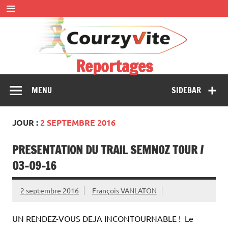
Skip
to
content
Reportages
Présentations et comptes rendus des courses, portraits,
MENU
SIDEBAR
interwiews, photos…
JOUR :
2 SEPTEMBRE 2016
PRESENTATION DU TRAIL SEMNOZ TOUR /
03-09-16
2 septembre 2016
François VANLATON
UN RENDEZ-VOUS DEJA INCONTOURNABLE ! Le