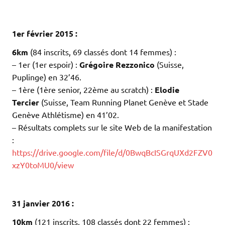
.
.
1er février 2015 :
6km
(84 inscrits, 69 classés dont 14 femmes) :
–
1er (1er espoir) :
Grégoire Rezzonico
(Suisse,
Puplinge) en 32’46.
–
1ère (1ère senior, 22ème au scratch) :
Elodie
Tercier
(Suisse, Team Running Planet Genève et Stade
Genève Athlétisme) en 41’02.
– Résultats complets sur le site Web de la manifestation
:
https://drive.google.com/file/d/0BwqBcISGrqUXd2FZV0
xzY0toMU0/view
.
.
31 janvier 2016 :
10km
(121 inscrits, 108 classés dont 22 femmes) :