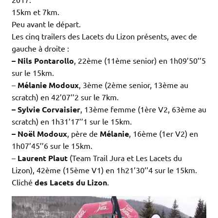
15km et 7km.
Peu avant le départ.
Les cinq trailers des Lacets du Lizon présents, avec de
gauche à droite :
– Nils Pontarollo
, 22ème (11ème senior) en 1h09’50’’5
sur le 15km.
–
Mélanie Modoux
, 3ème (2ème senior, 13ème au
scratch) en 42’07’’2 sur le 7km.
– Sylvie Corvaisier
, 13ème femme (1ère V2, 63ème au
scratch) en 1h31’17’’1 sur le 15km.
– Noël Modoux
, père de
Mélanie
, 16ème (1er V2) en
1h07’45’’6 sur le 15km.
–
Laurent Plaut
(Team Trail Jura et Les Lacets du
Lizon), 42ème (15ème V1) en 1h21’30’’4 sur le 15km.
Cliché
des Lacets du Lizon
.