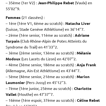
– 35ème (1er V2) :
Jean-Philippe Rebet
(Vaulx) en
55’02’’9.
Femmes
(21 classées) :
– 1ère (1ère V1, 6ème au scratch) :
Natacha Liver
(Suisse, Stade Genève Athlétisme) en 36’14’’7.
– 2ème (1ère senior, 11ème au scratch) :
Adriane
Turpain
(Club Rhône-Alpin de Potes Atteints du
Syndrome du Trail) en 41’33’’2.
– 3ème (2ème senior, 13ème au scratch) :
Mélanie
Modoux
(Les Lacets du Lizon) en 42’07’’2.
– 4ème (3ème senior, 18ème au scratch) :
Anja Frank
(Allemagne, Ain-Est Athlétisme) en 43’44’’7.
– 5ème (4ème senior, 21ème au scratch) :
Marion
Laumonier
(Pers-Jussy) en 45’12’’3.
– 7ème (1ère junior, 25ème au scratch) :
Charlotte
Vallet
(Mouthe) en 47’37’’7.
– 16ème (1ère espoir, 37ème au scratch) :
Céline Rebet