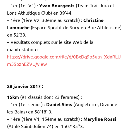
–
1er (1er V1) :
Yvan Bourgeois
(Team Trail Jura et
Lons Athlétique Club) en 39’44.
–
1ère (1ère V2, 30ème au scratch) :
Christine
Lamouche
(Espace Sportif de Sucy-en-Brie Athlétisme)
en 52’39.
– Résultats complets sur le site Web de la
manifestation :
https://drive.google.com/file/d/0BxDq9b5utn_XdnRLU
m5SbzhEZVU/view
.
.
28 janvier 2017 :
15km
(91 classés dont 23 femmes) :
– 1er (1er senior) :
Daniel Sims
(Angleterre, Divonne-
les-Bains) en 58’18’’3.
– 1ère (1ère V1, 15ème au scratch) :
Maryline Rossi
(Athlé Saint-Julien 74) en 1h07’35’’3.