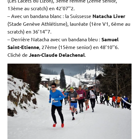
(Les Lacets du Lizon), 3ème femme (2ème senior,
13ème au scratch) en 42’07’’2.
– Avec un bandana blanc : la Suissesse
Natacha Liver
(Stade Genève Athlétisme), lauréate (1ère V1, 6ème au
scratch) en 36’14’’7.
– Derrière Natacha avec un bandana bleu :
Samuel
Saint-Etienne
, 27ème (15ème senior) en 48’10’’6.
Cliché de
Jean-Claude Delachenal
.