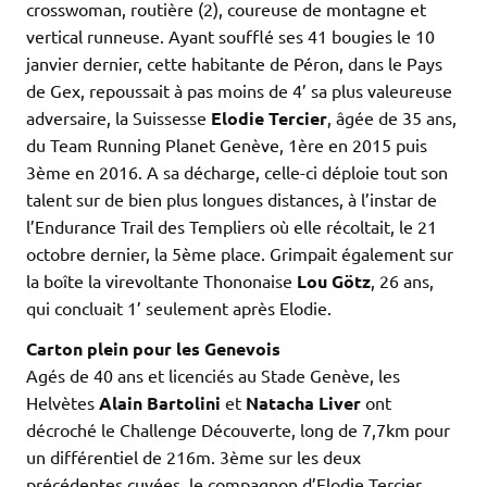
crosswoman, routière (2), coureuse de montagne et
vertical runneuse. Ayant soufflé ses 41 bougies le 10
janvier dernier, cette habitante de Péron, dans le Pays
de Gex, repoussait à pas moins de 4’ sa plus valeureuse
adversaire, la Suissesse
Elodie Tercier
, âgée de 35 ans,
du Team Running Planet Genève, 1ère en 2015 puis
3ème en 2016. A sa décharge, celle-ci déploie tout son
talent sur de bien plus longues distances, à l’instar de
l’Endurance Trail des Templiers où elle récoltait, le 21
octobre dernier, la 5ème place. Grimpait également sur
la boîte la virevoltante Thononaise
Lou Götz
, 26 ans,
qui concluait 1’ seulement après Elodie.
Carton plein pour les Genevois
Agés de 40 ans et licenciés au Stade Genève, les
Helvètes
Alain Bartolini
et
Natacha Liver
ont
décroché le Challenge Découverte, long de 7,7km pour
un différentiel de 216m. 3ème sur les deux
précédentes cuvées, le compagnon d’Elodie Tercier,