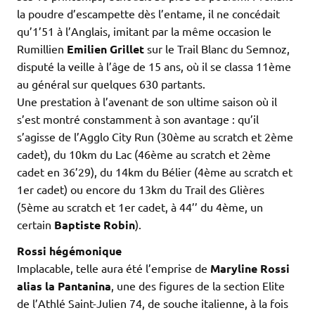
la poudre d’escampette dès l’entame, il ne concédait
qu’1’51 à l’Anglais, imitant par la même occasion le
Rumillien
Emilien Grillet
sur le Trail Blanc du Semnoz,
disputé la veille à l’âge de 15 ans, où il se classa 11ème
au général sur quelques 630 partants.
Une prestation à l’avenant de son ultime saison où il
s’est montré constamment à son avantage : qu’il
s’agisse de l’Agglo City Run (30ème au scratch et 2ème
cadet), du 10km du Lac (46ème au scratch et 2ème
cadet en 36’29), du 14km du Bélier (4ème au scratch et
1er cadet) ou encore du 13km du Trail des Glières
(5ème au scratch et 1er cadet, à 44’’ du 4ème, un
certain
Baptiste Robin
).
Rossi hégémonique
Implacable, telle aura été l’emprise de
Maryline Rossi
alias la Pantanina
, une des figures de la section Elite
de l’Athlé Saint-Julien 74, de souche italienne, à la fois