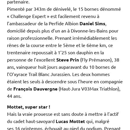
partenaire.
Pimenté par 343m de dénivelé, le 15 bornes dénommé
« Challenge Expert » est facilement revenu à
l’ambassadeur de la Perfide Albion
Daniel Sims
,
domicilié depuis plus d’un an à Divonne-les-Bains pour
raison professionnelle. Prenant irrémédiablement les
rênes de la course entre le 5ème et le 6ème km, ce
trentenaire repoussait à 1’25 son dauphin en la
personne de l’excellent
Steve Prin
(Fly Prémanon), 38
ans, vainqueur huit jours auparavant du 10 bornes de
l’O’xyrace Trail Blanc Jurassien. Les deux hommes
étaient les seuls à descendre sous l’heure en compagnie
de
François Dauvergne
(Haut-Jura V03Max Triathlon),
44 ans.
Mottet, super star !
Mais la vraie prouesse est sans doute à mettre à l’actif
du cadet haut-savoyard
Lucas Mottet
qui, malgré
ses
16 printemps, échouait au pied du podium. Prenant