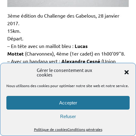
3ème édition du Challenge des Gabelous, 28 janvier
2017.
15km.
Départ.
– En tête avec un maillot bleu :
Lucas
Mottet
(Charvonnex), 4ème (1er cadet) en 1h00’09’’8.
– Avec un bandana vert :
Alexandre Cesné
(Union
Cycliste Gessienne et Vélosophe), 5ème (4ème senior)
Gérer le consentement aux
cookies
en 1h00’56’’6.
– Avec un maillot mauve : l’Anglais
Daniel Sims
Nous utilisons des cookies pour optimiser notre site web et notre service.
(Divonne-les-Bains), vainqueur (1er senior) en 58’18’’3.
– A droite de Daniel :
Steve Prin
(Fly Prémanon), 2ème
Accepter
(2ème senior) en 59’43’’8.
– Entre Daniel et Steve :
Henry De Pasqualin
(Team
Refuser
Rando Running Besançon), 6ème (4ème senior) en
1h03’03’’8.
Politique de cookies
Conditions générales