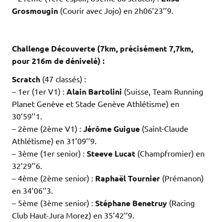
Grosmougin
(Courir avec Jojo) en 2h06’23’’9.
.
.
Challenge Découverte (7km, précisément 7,7km,
pour 216m de dénivelé) :
Scratch
(47 classés) :
– 1er (1er V1) :
Alain Bartolini
(Suisse, Team Running
Planet Genève et Stade Genève Athlétisme) en
30’59’’1.
– 2ème (2ème V1) :
Jérôme Guigue
(Saint-Claude
Athlétisme) en 31’09’’9.
– 3ème (1er senior) :
Steeve Lucat
(Champfromier) en
32’29’’6.
– 4ème (2ème senior) :
Raphaël Tournier
(Prémanon)
en 34’06’’3.
– 5ème (3ème senior) :
Stéphane Benetruy
(Racing
Club Haut-Jura Morez) en 35’42’’9.