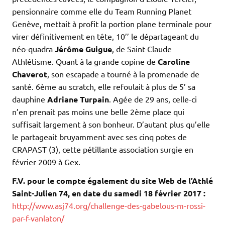
pensionnaire comme elle du Team Running Planet
Genève, mettait à profit la portion plane terminale pour
virer définitivement en tête, 10’’ le départageant du
néo-quadra
Jérôme Guigue
, de Saint-Claude
Athlétisme. Quant à la grande copine de
Caroline
Chaverot
, son escapade a tourné à la promenade de
santé. 6ème au scratch, elle refoulait à plus de 5’ sa
dauphine
Adriane Turpain
. Agée de 29 ans, celle-ci
n’en prenait pas moins une belle 2ème place qui
suffisait largement à son bonheur. D’autant plus qu’elle
le partageait bruyamment avec ses cinq potes de
CRAPAST (3), cette pétillante association surgie en
février 2009 à Gex.
F.V. pour le compte également du site Web de l’Athlé
Saint-Julien 74, en date du samedi 18 février 2017 :
http://www.asj74.org/challenge-des-gabelous-m-rossi-
par-f-vanlaton/