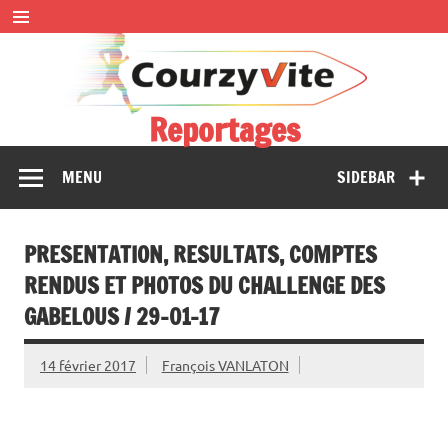
Skip
to
content
Reportages
Présentations et comptes rendus des courses, portraits,
MENU
SIDEBAR
interwiews, photos…
PRESENTATION, RESULTATS, COMPTES
RENDUS ET PHOTOS DU CHALLENGE DES
GABELOUS / 29-01-17
14 février 2017
François VANLATON