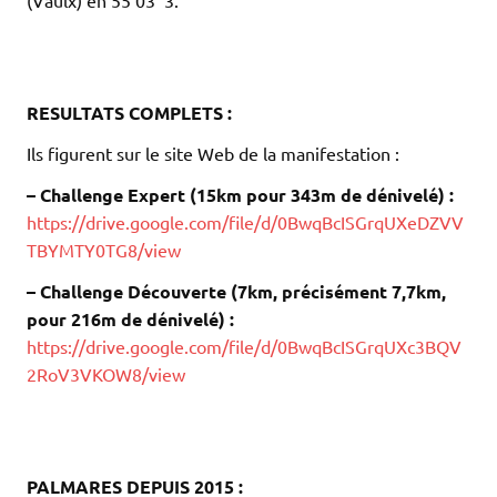
(Vaulx) en 55’03’’3.
.
.
.
RESULTATS COMPLETS :
Ils figurent sur le site Web de la manifestation :
– Challenge Expert (15km pour 343m de dénivelé) :
https://drive.google.com/file/d/0BwqBcISGrqUXeDZVV
TBYMTY0TG8/view
– Challenge Découverte (7km, précisément 7,7km,
pour 216m de dénivelé) :
https://drive.google.com/file/d/0BwqBcISGrqUXc3BQV
2RoV3VKOW8/view
.
.
.
PALMARES DEPUIS 2015 :