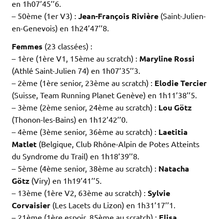
en 1h07’45’’6.
– 50ème (1er V3) :
Jean-François Rivière
(Saint-Julien-
en-Genevois) en 1h24’47’’8.
Femmes
(23 classées) :
– 1ère (1ère V1, 15ème au scratch) :
Maryline Rossi
(Athlé Saint-Julien 74) en 1h07’35’’3.
– 2ème (1ère senior, 23ème au scratch) :
Elodie Tercier
(Suisse, Team Running Planet Genève) en 1h11’38’’5.
– 3ème (2ème senior, 24ème au scratch) :
Lou Götz
(Thonon-les-Bains) en 1h12’42’’0.
– 4ème (3ème senior, 36ème au scratch) :
Laetitia
Matlet
(Belgique, Club Rhône-Alpin de Potes Atteints
du Syndrome du Trail) en 1h18’39’’8.
– 5ème (4ème senior, 38ème au scratch) :
Natacha
Götz
(Viry) en 1h19’41’’5.
– 13ème (1ère V2, 63ème au scratch) :
Sylvie
Corvaisier
(Les Lacets du Lizon) en 1h31’17’’1.
– 21ème (1ère espoir, 85ème au scratch) :
Elisa