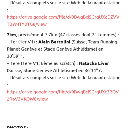
– Résultats complets sur le site Web de la manifestation
:
https://drive.google.com/file/d/0BwqBcISGrqUXeDZVV
TBYMTY0TG8/view
7km
, précisément 7,7km (47 classés dont 21 femmes) :
– 1er (1er V1) :
Alain Bartolini
(Suisse, Team Running
Planet Genève et Stade Genève Athlétisme) en
30’59’’1.
–
1ère (1ère V1, 6ème au scratch) :
Natacha Liver
(Suisse, Stade Genève Athlétisme) en 36’14’’7.
– Résultats complets sur le site Web de la manifestation
:
https://drive.google.com/file/d/0BwqBcISGrqUXc3BQV
2RoV3VKOW8/view
.
.
.
PHOTOS :