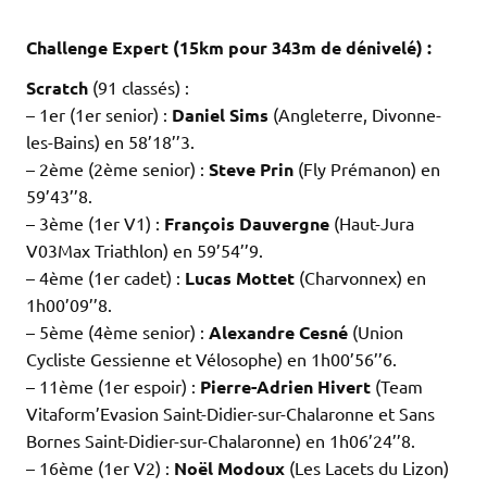
.
Challenge Expert (15km pour 343m de dénivelé) :
Scratch
(91 classés) :
– 1er (1er senior) :
Daniel Sims
(Angleterre, Divonne-
les-Bains) en 58’18’’3.
– 2ème (2ème senior) :
Steve Prin
(Fly Prémanon) en
59’43’’8.
– 3ème (1er V1) :
François Dauvergne
(Haut-Jura
V03Max Triathlon) en 59’54’’9.
– 4ème (1er cadet) :
Lucas Mottet
(Charvonnex) en
1h00’09’’8.
– 5ème (4ème senior) :
Alexandre Cesné
(Union
Cycliste Gessienne et Vélosophe) en 1h00’56’’6.
– 11ème (1er espoir) :
Pierre-Adrien Hivert
(Team
Vitaform’Evasion Saint-Didier-sur-Chalaronne et Sans
Bornes Saint-Didier-sur-Chalaronne) en 1h06’24’’8.
– 16ème (1er V2) :
Noël Modoux
(Les Lacets du Lizon)