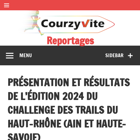
Skip
to
content
Reportages
Présentations et comptes rendus des courses, portraits,
MENU
SIDEBAR
interwiews, photos…
PRÉSENTATION ET RÉSULTATS
DE L’ÉDITION 2024 DU
CHALLENGE DES TRAILS DU
HAUT-RHÔNE (AIN ET HAUTE-
SAVOIE)