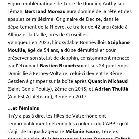
Figure emblématique de Terre de Running Anthy-sur-
Léman,
Bertrand Moreau
aura dominé de la tête et des
épaules ce millésime. Originaire de Decize, dans le
département de la Nièvre, ce trailer de 42 ans réside à
Allonzier-la-Caille, près de Cruseilles.
Vainqueur en 2023, l’inoxydable Bonnevillois
Stéphane
Mouille
, âgé de 54 ans, a dû se démultiplier pour
préserver son statut de dauphin, constamment menacé
par l’étonnant
Bastien Bruneteau
et ses 24 printemps.
Domicilié à Ferney-Voltaire, celui-ci devient le 3ème
Gessien à grimper sur la boîte après
Quentin Michaud
(Saint-Genis-Pouilly), 2ème en 2015, et
Adrien Thuillé
(Ain-Est Athlétisme), 3ème en 2017.
…et féminins
Il n’y a pas à dire, les filles de Valserhône ont
remarquablement défendu les couleurs du CABB : qu’il
s’agit de la quadragénaire
Mélanie Faure
, 1ère ex
aequo, ou bien de la trentenaire
Laura Recaret
. Enfant