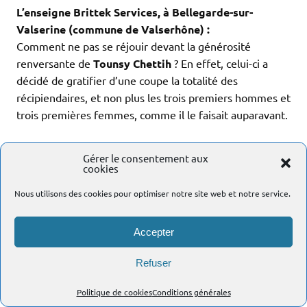
L’enseigne Brittek Services, à Bellegarde-sur-
Valserine
(commune de Valserhône) :
Comment ne pas se réjouir devant la générosité
renversante de
Tounsy Chettih
? En effet, celui-ci a
décidé de gratifier d’une coupe la totalité des
récipiendaires, et non plus les trois premiers hommes et
trois premières femmes, comme il le faisait auparavant.
.
.
.
Gérer le consentement aux
.
cookies
PALMARES DEPUIS 2015 :
Nous utilisons des cookies pour optimiser notre site web et notre service.
.
.
Accepter
1ère édition, 2015 :
Nombre de classés hommes et femmes :
Refuser
– Sur au moins 3 des 5 manches proposées : 16, soit 12
Politique de cookies
Conditions générales
hommes et 4 femmes.