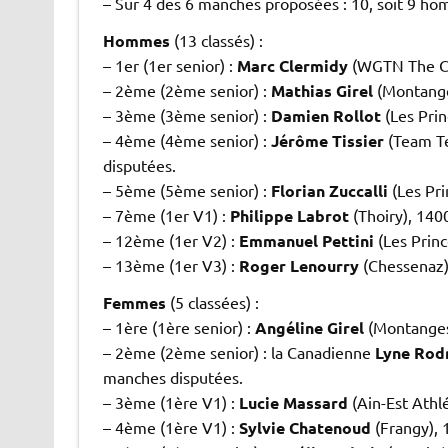
– Sur 4 des 6 manches proposées : 10, soit 9 
Hommes
(13 classés) :
– 1er (1er senior) :
Marc Clermidy
(WGTN The Cre
– 2ème (2ème senior) :
Mathias Girel
(Montange
– 3ème (3ème senior) :
Damien Rollot
(Les Prin
– 4ème (4ème senior) :
Jérôme Tissier
(Team Te
disputées.
– 5ème (5ème senior) :
Florian Zuccalli
(Les Pr
– 7ème (1er V1) :
Philippe Labrot
(Thoiry), 140
– 12ème (1er V2) :
Emmanuel Pettini
(Les Princ
– 13ème (1er V3) :
Roger Lenourry
(Chessenaz)
Femmes
(5 classées) :
– 1ère (1ère senior) :
Angéline Girel
(Montanges)
– 2ème (2ème senior) : la Canadienne
Lyne Rod
manches disputées.
– 3ème (1ère V1) :
Lucie Massard
(Ain-Est Athl
– 4ème (1ère V1) :
Sylvie Chatenoud
(Frangy),