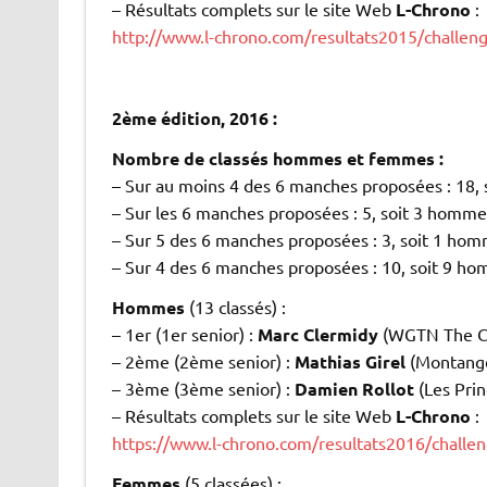
– Résultats complets sur le site Web
L-Chrono
:
http://www.l-chrono.com/resultats2015/challen
.
.
2ème édition, 2016 :
Nombre de classés hommes et femmes :
– Sur au moins 4 des 6 manches proposées : 18,
– Sur les 6 manches proposées : 5, soit 3 homm
– Sur 5 des 6 manches proposées : 3, soit 1 ho
– Sur 4 des 6 manches proposées : 10, soit 9 
Hommes
(13 classés) :
– 1er (1er senior) :
Marc Clermidy
(WGTN The Cre
– 2ème (2ème senior) :
Mathias Girel
(Montange
– 3ème (3ème senior) :
Damien Rollot
(Les Prin
– Résultats complets sur le site Web
L-Chrono
:
https://www.l-chrono.com/resultats2016/chall
Femmes
(5 classées) :