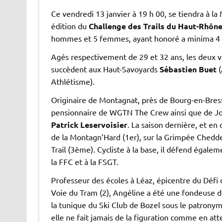
Ce vendredi 13 janvier à 19 h 00, se tiendra à l
édition du
Challenge des Trails du Haut-Rhôn
hommes et 5 femmes, ayant honoré a minima 4 
Agés respectivement de 29 et 32 ans, les deux 
succèdent aux Haut-Savoyards
Sébastien Buet
(
Athlétisme).
Originaire de Montagnat, près de Bourg-en-Bress
pensionnaire de WGTN The Crew ainsi que de Jog
Patrick Leservoisier
. La saison dernière, et en
de la Montagn’Hard (1er), sur la Grimpée Chedde
Trail (3ème). Cycliste à la base, il défend égaleme
la FFC et à la FSGT.
Professeur des écoles à Léaz, épicentre du Défi d
Voie du Tram (2), Angéline a été une fondeuse de
la tunique du Ski Club de Bozel sous le patrony
elle ne fait jamais de la figuration comme en at