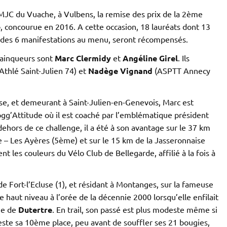
a MJC du Vuache, à Vulbens, la remise des prix de la 2ème
e
, concourue en 2016. A cette occasion, 18 lauréats dont 13
des 6 manifestations au menu, seront récompensés.
vainqueurs sont
Marc Clermidy
et
Angéline Girel
. Ils
Athlé Saint-Julien 74) et
Nadège Vignand
(ASPTT Annecy
e, et demeurant à Saint-Julien-en-Genevois, Marc est
g’Attitude où il est coaché par l’emblématique président
 dehors de ce challenge, il a été à son avantage sur le 37 km
 – Les Ayères (5ème) et sur le 15 km de la Jasseronnaise
nt les couleurs du Vélo Club de Bellegarde, affilié à la fois à
e Fort-l’Ecluse (1), et résidant à Montanges, sur la fameuse
 haut niveau à l’orée de la décennie 2000 lorsqu’elle enfilait
me de
Dutertre
. En trail, son passé est plus modeste même si
teste sa 10ème place, peu avant de souffler ses 21 bougies,