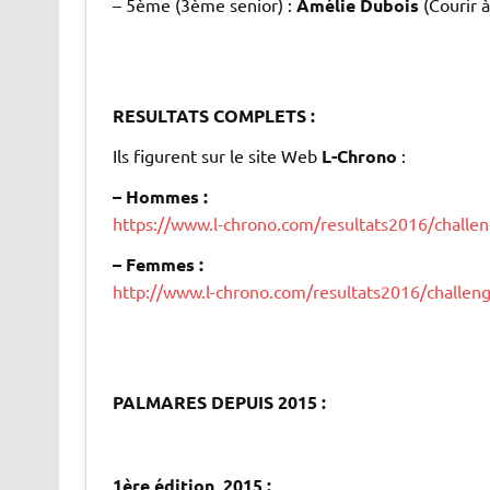
– 5ème (3ème senior) :
Amélie Dubois
(Courir 
.
.
.
RESULTATS COMPLETS :
Ils figurent sur le site Web
L-Chrono
:
– Hommes :
https://www.l-chrono.com/resultats2016/chall
– Femmes :
http://www.l-chrono.com/resultats2016/challe
.
.
.
PALMARES DEPUIS 2015 :
.
.
1ère édition, 2015 :