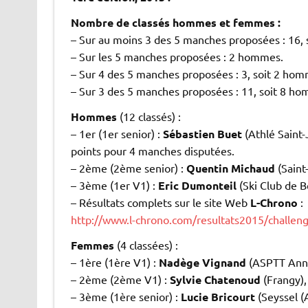
Nombre de classés hommes et femmes :
– Sur au moins 3 des 5 manches proposées : 16,
– Sur les 5 manches proposées : 2 hommes.
– Sur 4 des 5 manches proposées : 3, soit 2 ho
– Sur 3 des 5 manches proposées : 11, soit 8 h
Hommes
(12 classés) :
– 1er (1er senior) :
Sébastien Buet
(Athlé Saint-
points pour 4 manches disputées.
– 2ème (2ème senior) :
Quentin Michaud
(Saint
– 3ème (1er V1) :
Eric Dumonteil
(Ski Club de B
– Résultats complets sur le site Web
L-Chrono
:
http://www.l-chrono.com/resultats2015/challe
Femmes
(4 classées) :
– 1ère (1ère V1) :
Nadège Vignand
(ASPTT Anne
– 2ème (2ème V1) :
Sylvie Chatenoud
(Frangy),
– 3ème (1ère senior) :
Lucie Bricourt
(Seyssel (