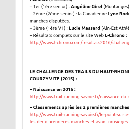
– 1er (1ère senior) :
Angéline Girel
(Montanges),
– 2ème (2ème senior) : la Canadienne
Lyne Rod
manches disputées.
– 3ème (1ère V1) :
Lucie Massard
(Ain-Est Athl
– Résultats complets sur le site Web
L-Chrono
:
http://www.l-chrono.com/resultats2016/challe
.
.
.
LE CHALLENGE DES TRAILS DU HAUT-RHONE S
COURZYVITE (2015) :
– Naissance en 2015 :
http://www.trail-running-savoie.fr/naissance-du-
– Classements après les 2 premières manches 
http://www.trail-running-savoie.fr/le-point-sur-l
les-deux-premieres-manches-et-avant-musieges