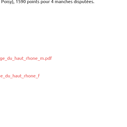
à Poisy), 1590 points pour 4 manches disputées.
enge_du_haut_rhone_m.pdf
nge_du_haut_rhone_f