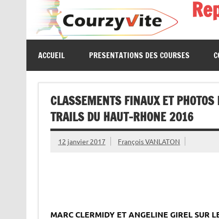
Re
Skip
to
content
Présentations et comptes rendus des courses, portrait
ACCUEIL
PRESENTATIONS DES COURSES
C
CLASSEMENTS FINAUX ET PHOTOS 
TRAILS DU HAUT-RHONE 2016
12 janvier 2017
François VANLATON
MARC CLERMIDY ET ANGELINE GIREL SUR L