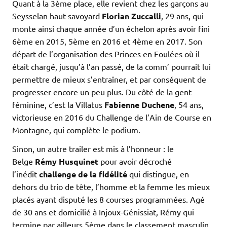
Quant à la 3ème place, elle revient chez les garçons au
Seysselan haut-savoyard
Florian
Zuccalli
, 29 ans, qui
monte ainsi chaque année d’un échelon après avoir fini
6ème en 2015, 5ème en 2016 et 4ème en 2017. Son
départ de l’organisation des Princes en Foulées où il
était chargé, jusqu’à l’an passé, de la comm’ pourrait lui
permettre de mieux s’entraîner, et par conséquent de
progresser encore un peu plus. Du côté de la gent
féminine, c’est la Villatus
Fabienne Duchene
, 54 ans,
victorieuse en 2016 du Challenge de l’Ain de Course en
Montagne, qui complète le podium.
Sinon, un autre trailer est mis à l’honneur : le
Belge
Rémy Husquinet
pour avoir décroché
l’inédit
challenge de la fidélité
qui distingue, en
dehors du trio de tête, l’homme et la femme les mieux
placés ayant disputé les 8 courses programmées. Agé
de 30 ans et domicilié à Injoux-Génissiat, Rémy qui
termine par ailleurs 5ème dans le classement masculin