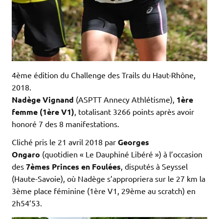
4ème édition du Challenge des Trails du Haut-Rhône,
2018.
Nadège Vignand
(ASPTT Annecy Athlétisme),
1ère
femme (1ère V1)
, totalisant 3266 points après avoir
honoré 7 des 8 manifestations.
Cliché pris le 21 avril 2018 par
Georges
Ongaro
(quotidien « Le Dauphiné Libéré ») à l’occasion
des
7èmes Princes en Foulées
, disputés à Seyssel
(Haute-Savoie), où Nadège s’appropriera sur le 27 km la
3ème place féminine (1ère V1, 29ème au scratch) en
2h54’53.