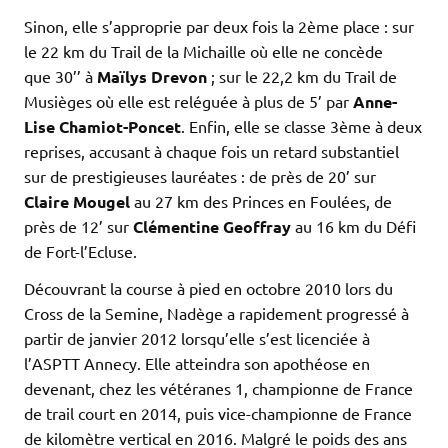
Sinon, elle s’approprie par deux fois la 2ème place : sur
le 22 km du Trail de la Michaille où elle ne concède
que 30’’ à
Maïlys Drevon
; sur le 22,2 km du Trail de
Musièges où elle est reléguée à plus de 5’ par
Anne-
Lise Chamiot-Poncet
. Enfin, elle se classe 3ème à deux
reprises, accusant à chaque fois un retard substantiel
sur de prestigieuses lauréates : de près de 20’ sur
Claire Mougel
au 27 km des Princes en Foulées, de
près de 12’ sur
Clémentine
Geoffray
au 16 km du Défi
de Fort-l’Ecluse.
Découvrant la course à pied en octobre 2010 lors du
Cross de la Semine, Nadège a rapidement progressé à
partir de janvier 2012 lorsqu’elle s’est licenciée à
l’ASPTT Annecy. Elle atteindra son apothéose en
devenant, chez les vétéranes 1, championne de France
de trail court en 2014, puis vice-championne de France
de kilomètre vertical en 2016. Malgré le poids des ans