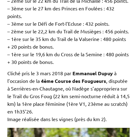
– 2ème sur le 22 km du Trail de la Michaille : 456 points.
– 3ème sur le 27 km des Princes en Foulées : 432
points.
– 3ème sur le Défi de Fort-l’Ecluse : 432 points.
– 2ème sur le 22,2 km du Trail de Musièges : 456 points.
– 1ère sur le 35 km du Trail de la Valserine : 480 points
+ 20 points de bonus.
– 1ère sur le 19,6 km du Cross de la Semine : 480 points
+ 30 points de bonus.
Cliché pris le 3 mars 2018 par
Emmanuel Dupuy
à
l’occasion de la
4ème Course des Fougueurs
, disputée
à Serrières-en-Chautagne, où Nadège s’appropriera sur
le Trail du Gros Foug (22 km semi-nocturne réduit à 14,5
km) la 1ère place féminine (1ère V1, 23ème au scratch)
en 1h35’26.
Image réalisée dans les vignes (près du km 2).