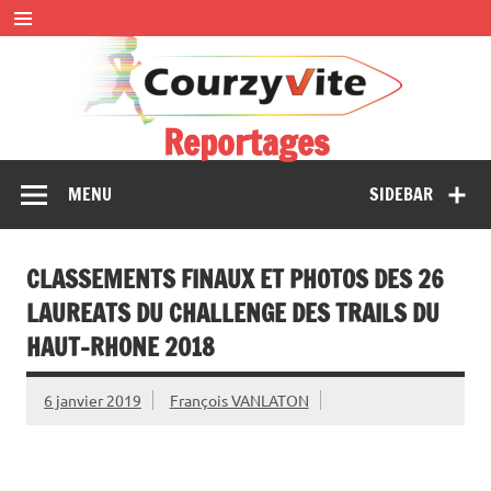
Skip
to
content
Reportages
Présentations et comptes rendus des courses, portraits,
MENU
SIDEBAR
interwiews, photos…
CLASSEMENTS FINAUX ET PHOTOS DES 26
LAUREATS DU CHALLENGE DES TRAILS DU
HAUT-RHONE 2018
6 janvier 2019
François VANLATON