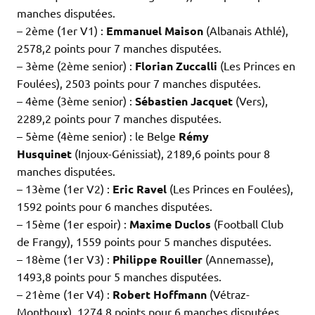
manches disputées.
– 2ème (1er V1) :
Emmanuel Maison
(Albanais Athlé),
2578,2 points pour 7 manches disputées.
– 3ème (2ème senior) :
Florian Zuccalli
(Les Princes en
Foulées), 2503 points pour 7 manches disputées.
– 4ème (3ème senior) :
Sébastien Jacquet
(Vers),
2289,2 points pour 7 manches disputées.
– 5ème (4ème senior) : le Belge
Rémy
Husquinet
(Injoux-Génissiat), 2189,6 points pour 8
manches disputées.
– 13ème (1er V2) :
Eric Ravel
(Les Princes en Foulées),
1592 points pour 6 manches disputées.
– 15ème (1er espoir) :
Maxime Duclos
(Football Club
de Frangy), 1559 points pour 5 manches disputées.
– 18ème (1er V3) :
Philippe Rouiller
(Annemasse),
1493,8 points pour 5 manches disputées.
– 21ème (1er V4) :
Robert Hoffmann
(Vétraz-
Monthoux), 1274,8 points pour 6 manches disputées.