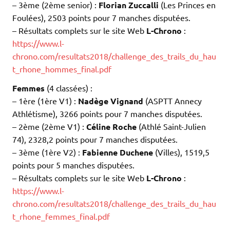
– 3ème (2ème senior) :
Florian Zuccalli
(Les Princes en
Foulées), 2503 points pour 7 manches disputées.
– Résultats complets sur le site Web
L-Chrono
:
https://www.l-
chrono.com/resultats2018/challenge_des_trails_du_hau
t_rhone_hommes_final.pdf
Femmes
(4 classées) :
– 1ère (1ère V1) :
Nadège Vignand
(ASPTT Annecy
Athlétisme), 3266 points pour 7 manches disputées.
– 2ème (2ème V1) :
Céline Roche
(Athlé Saint-Julien
74), 2328,2 points pour 7 manches disputées.
– 3ème (1ère V2) :
Fabienne Duchene
(Villes), 1519,5
points pour 5 manches disputées.
– Résultats complets sur le site Web
L-Chrono
:
https://www.l-
chrono.com/resultats2018/challenge_des_trails_du_hau
t_rhone_femmes_final.pdf