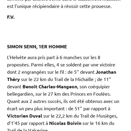
est l’unique récipiendaire à réussir cette prouesse.
F.V.
.
.
.
SIMON SENN, 1ER HOMME
L’Helvète aura pris part à 6 manches sur les 8
proposées. Parmi elles, 4 se soldent par une victoire
dont 2 engrangées sur le fil : de 5’’ devant
Jonathan
Théry
sur le 22 km du Trail de la Michaille ; de 11’’
devant
Benoît Charles-Mangeon
, son coéquipier
bellegardien, sur le 27 km des Princes en Foulées.
Quant aux 2 autres succès, ils ont été obtenus avec un
écart un peu plus important : de 51’’ par rapport à
Victorien Duval
sur le 22,2 km du Trail de Musièges,
d’1’45 par rapport à
Nicolas Boivin
sur le 16 km du
Trail de la Valserine.