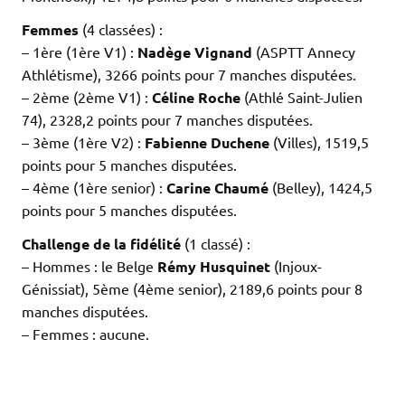
Femmes
(4 classées) :
– 1ère (1ère V1) :
Nadège Vignand
(ASPTT Annecy
Athlétisme), 3266 points pour 7 manches disputées.
– 2ème (2ème V1) :
Céline Roche
(Athlé Saint-Julien
74), 2328,2 points pour 7 manches disputées.
– 3ème (1ère V2) :
Fabienne Duchene
(Villes), 1519,5
points pour 5 manches disputées.
– 4ème (1ère senior) :
Carine Chaumé
(Belley), 1424,5
points pour 5 manches disputées.
Challenge de la fidélité
(1 classé) :
– Hommes : le Belge
Rémy Husquinet
(Injoux-
Génissiat), 5ème (4ème senior), 2189,6 points pour 8
manches disputées.
– Femmes : aucune.
.
.
.