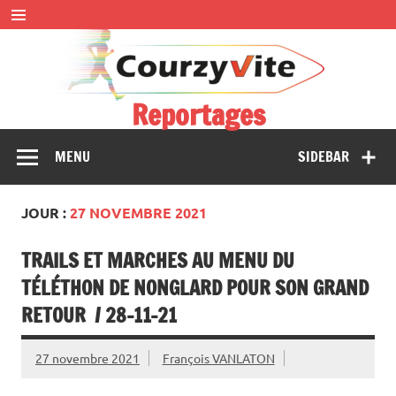
Skip
to
content
Reportages
Présentations et comptes rendus des courses, portraits,
MENU
SIDEBAR
interwiews, photos…
JOUR :
27 NOVEMBRE 2021
TRAILS ET MARCHES AU MENU DU
TÉLÉTHON DE NONGLARD POUR SON GRAND
RETOUR / 28-11-21
27 novembre 2021
François VANLATON