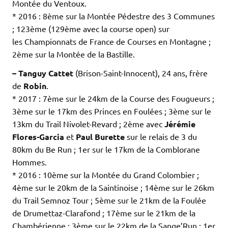
Montée du Ventoux.
* 2016 : 8ème sur la Montée Pédestre des 3 Communes
; 123ème (129ème avec la course open) sur
les Championnats de France de Courses en Montagne ;
2ème sur la Montée de la Bastille.
– Tanguy Cattet
(Brison-Saint-Innocent), 24 ans, frère
de
Robin
.
* 2017 : 7ème sur le 24km de la Course des Fougueurs ;
3ème sur le 17km des Princes en Foulées ; 3ème sur le
13km du Trail Nivolet-Revard ; 2ème avec
Jérémie
Flores-Garcia
et
Paul Burette
sur le relais de 3 du
80km du Be Run ; 1er sur le 17km de la Comblorane
Hommes.
* 2016 : 10ème sur la Montée du Grand Colombier ;
4ème sur le 20km de la Saintinoise ; 14ème sur le 26km
du Trail Semnoz Tour ; 5ème sur le 21km de la Foulée
de Drumettaz-Clarafond ; 17ème sur le 21km de la
Chambérienne ; 3ème sur le 22km de la Sange’Run ; 1er