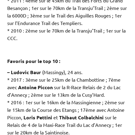
* 2011 : 4ème sur le 45km du Trail des Forts du Grand
Besançon ; 1er sur le 70km de la Transju’Trail ; 2ème sur
la 6000D ; 3ème sur le Trail des Aiguilles Rouges ; 1er
sur l’Endurance Trail des Templiers.
* 2010 : 2ème sur le 70km de la Transju’Trail ; 1er sur la
CCC.
.
.
Favoris pour le top 10 :
– Ludovic Baur
(Massingy), 24 ans.
* 2017 : 3ème sur le 25km de la Chambottine ; 7ème
avec
Antoine Piccon
sur la R-Race Relais de 2 du Lac
d’Annecy ; 2ème sur le 13km de la Cusy’Hard.
* 2016 : 1er sur le 16km de la Massingienne ; 2ème sur
le 15km de la Course des Etangs ; 17ème avec Antoine
Piccon,
Loris Pettini
et
Thibaut Colbalchini
sur le
Relais de 4 de la Maxi-Race Trail du Lac d’Annecy ; 1er
sur le 20km de la Saintinoise.