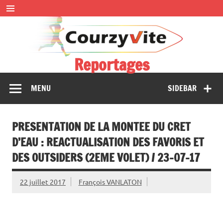
Skip
to
content
Reportages
Présentations et comptes rendus des courses, portraits,
MENU
SIDEBAR
interwiews, photos…
PRESENTATION DE LA MONTEE DU CRET
D’EAU : REACTUALISATION DES FAVORIS ET
DES OUTSIDERS (2EME VOLET) / 23-07-17
22 juillet 2017
François VANLATON