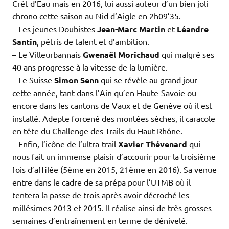
Crêt d’Eau mais en 2016, lui aussi auteur d’un bien joli
chrono cette saison au Nid d’Aigle en 2h09’35.
– Les jeunes Doubistes
Jean-Marc Martin
et
Léandre
Santin
, pétris de talent et d’ambition.
– Le Villeurbannais
Gwenaël Morichaud
qui malgré ses
40 ans progresse à la vitesse de la lumière.
– Le Suisse
Simon Senn
qui se révèle au grand jour
cette année, tant dans l’Ain qu’en Haute-Savoie ou
encore dans les cantons de Vaux et de Genève où il est
installé. Adepte forcené des montées sèches, il
caracole
en tête du Challenge des Trails du Haut-Rhône.
– Enfin, l’icône de l’ultra-trail
Xavier Thévenard
qui
nous fait un immense plaisir d’accourir pour la troisième
fois d’affilée (5ème en 2015, 21ème en 2016). Sa venue
entre dans le cadre de sa
prépa pour l’UTMB où il
tentera la passe de trois après avoir décroché les
millésimes 2013 et 2015. Il réalise ainsi de très grosses
semaines d’entraînement en terme de dénivelé.