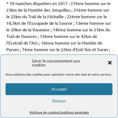
* 10 manches disputées en 2017 : 27ème homme sur le
23km de la Montée des Jonquilles ; 31ème homme sur
le 22km du Trail de la Michaille ; 22ème homme sur le
18,5km de l’Escrapade de la Source ; 13ème homme sur
le 20km de la Vauxoise ; 14ème homme sur le 21km du
Trail de Douvres ; 15ème homme sur le 42km de
l’Ecotrail de l’Ain ; 16ème homme sur la Montée de
Parves ; 7ème homme sur le 22km d’Entr’Ain et Suran ;
13ème homme sur le 27km du Trail de Val et
Gérer le consentement aux
Revermont ; 12ème homme sur le 8,2km de la Croz’et
cookies
Raide.
Nous utilisons des cookies pour optimiser notre site web et notre service.
– Fabrice Renoud
(Curtafond), 45 ans.
* Classement masculin 2017 après 13 manches
Accepter
disputées : 4ème (2ème V1) avec 2823 points.
* 10 manches disputées en 2017 : 28ème homme sur le
Refuser
23km de la Montée des Jonquilles ; 34ème homme sur
le 22km du Trail de la Michaille ; 25ème homme sur le
Politique de cookies
Conditions générales