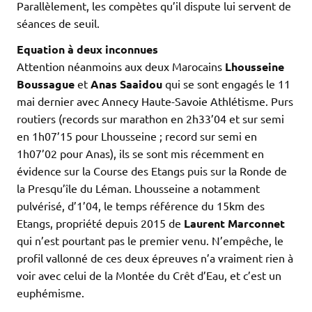
Parallèlement, les compètes qu’il dispute lui servent de
séances de seuil.
Equation à deux inconnues
Attention néanmoins aux deux Marocains
Lhousseine
Boussague
et
Anas Saaidou
qui se sont engagés le 11
mai dernier avec Annecy Haute-Savoie Athlétisme. Purs
routiers (records sur marathon en 2h33’04 et sur semi
en 1h07’15 pour Lhousseine ; record sur semi en
1h07’02 pour Anas), ils se sont mis récemment en
évidence sur la Course des Etangs puis sur la Ronde de
la Presqu’île du Léman. Lhousseine a notamment
pulvérisé, d’1’04, le temps référence du 15km des
Etangs, propriété depuis 2015 de
Laurent Marconnet
qui n’est pourtant pas le premier venu. N’empêche, le
profil vallonné de ces deux épreuves n’a vraiment rien à
voir avec celui de la Montée du Crêt d’Eau, et c’est un
euphémisme.