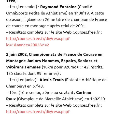
1999
) :
– 1er (1er senior) :
Raymond Fontaine
(Comité
OmniSports Petite Ile Athlétisme) en 1h08’19. A cette
occasion, il glane son 2ème titre de champion de France
de course en montagne après celui de 2001.
– Résultats complets sur le site Web Courses.free.fr :
http://courses.free.fr/div/resu.php?
id=1&annee=2002&n=2
2 juin 2002,
Championnats de France de Course en
Montagne Juniors Hommes, Espoirs, Seniors et
Vétérans Femmes
(10km pour 920md+ ; 142 inscrits,
125 classés dont 99 femmes) :
– 1er (1er junior) :
Alexis Traub
(Entente Athlétique de
Chambéry) en 57’48.
– 1ère (1ère senior, 5ème au scratch) :
Corinne
Raux
(Olympique de Marseille Athlétisme) en 1h02’20.
– Résultats complets sur le site Web Courses.free.fr :
http://courses.free.fr/div/resu.php?