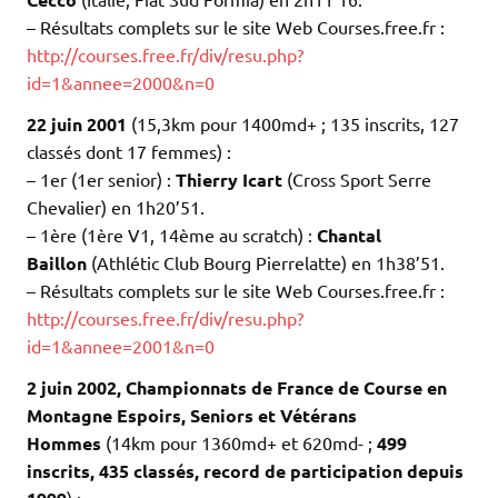
– Résultats complets sur le site Web Courses.free.fr :
http://courses.free.fr/div/resu.php?
id=1&annee=2000&n=0
22 juin 2001
(15,3km pour 1400md+ ; 135 inscrits, 127
classés dont 17 femmes) :
– 1er (1er senior) :
Thierry Icart
(Cross Sport Serre
Chevalier) en 1h20’51.
– 1ère (1ère V1, 14ème au scratch) :
Chantal
Baillon
(Athlétic Club Bourg Pierrelatte) en 1h38’51.
– Résultats complets sur le site Web Courses.free.fr :
http://courses.free.fr/div/resu.php?
id=1&annee=2001&n=0
2 juin 2002, Championnats de France de Course en
Montagne Espoirs, Seniors et Vétérans
Hommes
(14km pour 1360md+ et 620md- ;
499
inscrits, 435 classés, record de participation depuis