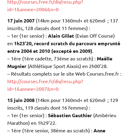
http://courses.free.fr/div/resu.php?
id=1&annee=2006&n=0
17 juin 2007
(14km pour 1360md+ et 620md- ; 137
inscrits, 128 classés dont 11 femmes) :
– 1er (1er senior) :
Alain Gillet
(Evian Off Course)
en
1h23’20, record
scratch
du parcours emprunté
entre 2004 et 2010 (excepté en 2009)
.
– 1ère (1ère cadette, 73ème au scratch) :
Maëlle
Mugnier
(Athlétique Sport Aixois) en 2h00’28.
– Résultats complets sur le site Web Courses.free.fr :
http://courses.free.fr/div/resu.php?
id=1&annee=2007&n=0
15 juin 2008
(14km pour 1360md+ et 620md- ; 129
inscrits, 119 classés dont 16 femmes) :
– 1er (1er senior) :
Sébastien Gauthier
(Ambérieu
Marathon) en 1h29’22.
– 1ère (1ère senior, 38ème au scratch) :
Anne