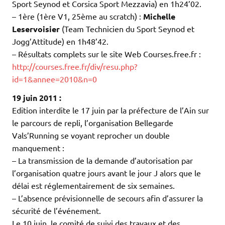
Sport Seynod et Corsica Sport Mezzavia) en 1h24’02.
– 1ère (1ère V1, 25ème au scratch) :
Michelle
Leservoisier
(Team Technicien du Sport Seynod et
Jogg’Attitude) en 1h48’42.
– Résultats complets sur le site Web Courses.free.fr :
http://courses.free.fr/div/resu.php?
id=1&annee=2010&n=0
19 juin 2011 :
Edition interdite le 17 juin par la préfecture de l’Ain sur
le parcours de repli, l’organisation Bellegarde
Vals’Running se voyant reprocher un double
manquement :
– La transmission de la demande d’autorisation par
l’organisation quatre jours avant le jour J alors que le
délai est réglementairement de six semaines.
– L’absence prévisionnelle de secours afin d’assurer la
sécurité de l’événement.
Le 10 juin, le comité de suivi des travaux et des