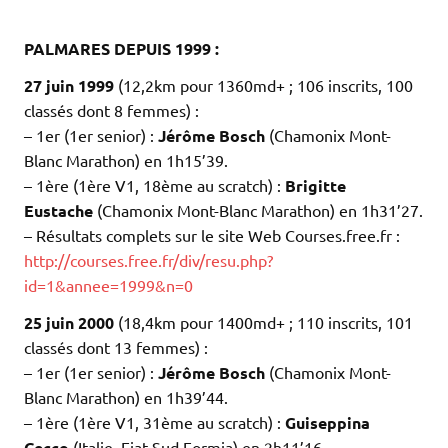
.
PALMARES DEPUIS 1999 :
27 juin 1999
(12,2km pour 1360md+ ; 106 inscrits, 100
classés dont 8 femmes) :
– 1er (1er senior) :
Jérôme Bosch
(Chamonix Mont-
Blanc Marathon) en 1h15’39.
– 1ère (1ère V1, 18ème au scratch) :
Brigitte
Eustache
(Chamonix Mont-Blanc Marathon) en 1h31’27.
– Résultats complets sur le site Web Courses.free.fr :
http://courses.free.fr/div/resu.php?
id=1&annee=1999&n=0
25 juin 2000
(18,4km pour 1400md+ ; 110 inscrits, 101
classés dont 13 femmes) :
– 1er (1er senior) :
Jérôme Bosch
(Chamonix Mont-
Blanc Marathon) en 1h39’44.
– 1ère (1ère V1, 31ème au scratch) :
Guiseppina
Cecco
(Italie, Fiat Sud Formia) en 2h11’16.