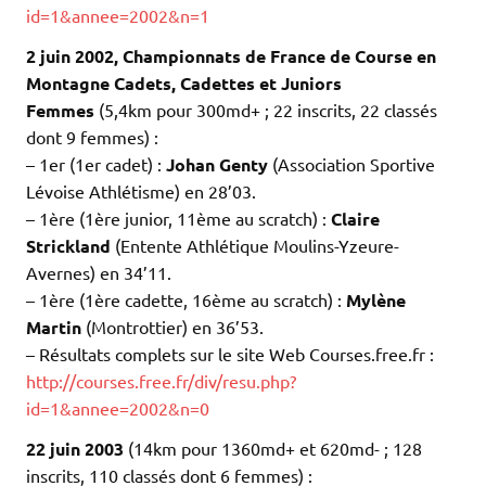
id=1&annee=2002&n=1
2 juin 2002,
Championnats de France de Course en
Montagne Cadets, Cadettes et Juniors
Femmes
(5,4km pour 300md+ ; 22 inscrits, 22 classés
dont 9 femmes) :
– 1er (1er cadet) :
Johan Genty
(Association Sportive
Lévoise Athlétisme) en 28’03.
– 1ère (1ère junior, 11ème au scratch) :
Claire
Strickland
(Entente Athlétique Moulins-Yzeure-
Avernes) en 34’11.
– 1ère (1ère cadette, 16ème au scratch) :
Mylène
Martin
(Montrottier) en 36’53.
– Résultats complets sur le site Web Courses.free.fr :
http://courses.free.fr/div/resu.php?
id=1&annee=2002&n=0
22 juin 2003
(14km pour 1360md+ et 620md- ; 128
inscrits, 110 classés dont 6 femmes) :