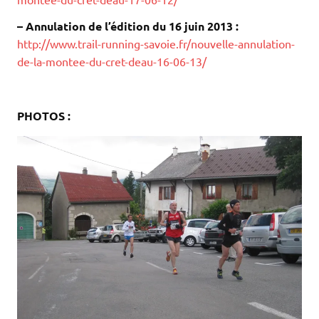
– Annulation de l’édition du 16 juin 2013 :
http://www.trail-running-savoie.fr/nouvelle-annulation-
de-la-montee-du-cret-deau-16-06-13/
.
.
PHOTOS :