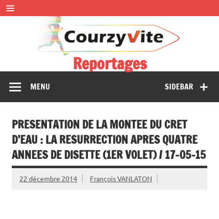
Skip
to
content
Reportages
Présentations et comptes rendus des courses, portraits,
MENU
SIDEBAR
interwiews, photos…
PRESENTATION DE LA MONTEE DU CRET
D’EAU : LA RESURRECTION APRES QUATRE
ANNEES DE DISETTE (1ER VOLET) / 17-05-15
22 décembre 2014
François VANLATON