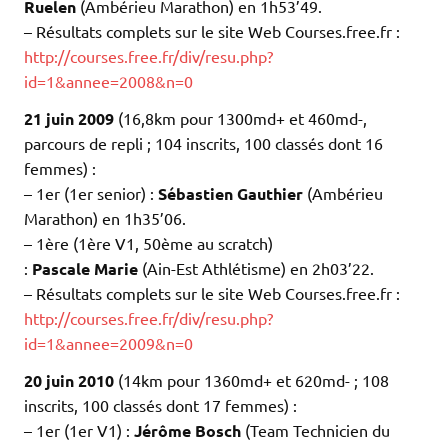
Ruelen
(Ambérieu Marathon) en 1h53’49.
– Résultats complets sur le site Web Courses.free.fr :
http://courses.free.fr/div/resu.php?
id=1&annee=2008&n=0
21 juin 2009
(16,8km pour 1300md+ et 460md-,
parcours de repli ; 104 inscrits, 100 classés dont 16
femmes) :
– 1er (1er senior) :
Sébastien Gauthier
(Ambérieu
Marathon) en 1h35’06.
– 1ère (1ère V1, 50ème au scratch)
:
Pascale Marie
(Ain-Est Athlétisme) en 2h03’22.
– Résultats complets sur le site Web Courses.free.fr :
http://courses.free.fr/div/resu.php?
id=1&annee=2009&n=0
20 juin 2010
(14km pour 1360md+ et 620md- ; 108
inscrits, 100 classés dont 17 femmes) :
– 1er (1er V1) :
Jérôme Bosch
(Team Technicien du