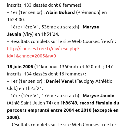
inscrits, 133 classés dont 8 femmes) :
– 1er (1er senior) :
Alain Bohard
(Prémanon) en
1h24’00.
– 1ère (1ère V1, 53ème au scratch) :
Maryse
Jaunin
(Viry) en 1h51’24.
– Résultats complets sur le site Web Courses.free.fr :
http://courses.free.fr/div/resu.php?
id=1&annee=2005&n=0
18 juin 2006
(14km pour 1360md+ et 620md- ; 147
inscrits, 134 classés dont 16 femmes) :
– 1er (1er senior) :
Daniel Vanel
(Faucigny Athlétic
Club) en 1h25’21.
– 1ère (1ère V1, 17ème au scratch) :
Maryse Jaunin
(Athlé Saint-Julien 74) en
1h36’49,
record
féminin
du
parcours emprunté entre 2004 et 2010 (excepté en
2009)
.
– Résultats complets sur le site Web Courses.free.fr :