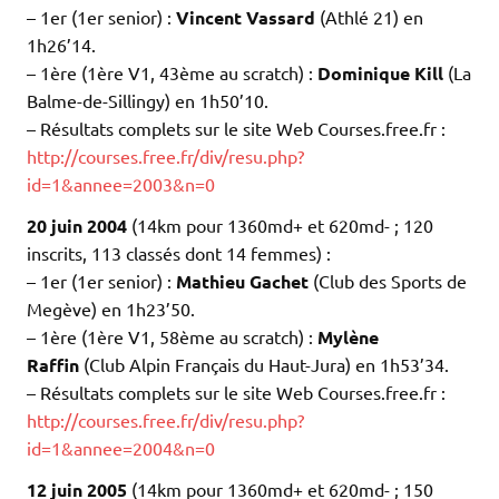
– 1er (1er senior) :
Vincent Vassard
(Athlé 21) en
1h26’14.
– 1ère (1ère V1, 43ème au scratch) :
Dominique Kill
(La
Balme-de-Sillingy) en 1h50’10.
– Résultats complets sur le site Web Courses.free.fr :
http://courses.free.fr/div/resu.php?
id=1&annee=2003&n=0
20 juin 2004
(14km pour 1360md+ et 620md- ; 120
inscrits, 113 classés dont 14 femmes) :
– 1er (1er senior) :
Mathieu Gachet
(Club des Sports de
Megève) en 1h23’50.
– 1ère (1ère V1, 58ème au scratch) :
Mylène
Raffin
(Club Alpin Français du Haut-Jura) en 1h53’34.
– Résultats complets sur le site Web Courses.free.fr :
http://courses.free.fr/div/resu.php?
id=1&annee=2004&n=0
12 juin 2005
(14km pour 1360md+ et 620md- ; 150