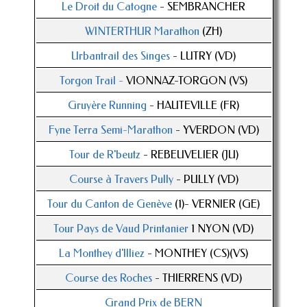
Le Droit du Catogne
- SEMBRANCHER
WINTERTHUR Marathon
(ZH)
Urbantrail des Singes
- LUTRY (VD)
Torgon Trail -
VIONNAZ-TORGON (VS)
Gruyère Running
- HAUTEVILLE (FR)
Fyne Terra Semi-Marathon
- YVERDON (VD)
Tour de R'beutz
- REBEUVELIER (JU)
Course à Travers Pully
- PULLY (VD)
Tour du Canton de Genève
(1)- VERNIER (GE)
Tour Pays de Vaud Printanier
1 NYON (VD)
La Monthey d'Illiez
- MONTHEY (CS)(VS)
Course des Roches
- THIERRENS (VD)
Grand Prix de BERN