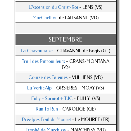
L'Ascension du Christ-Roi
- LENS (VS)
MarChethon
de LAUSANNE (VD)
SEPTEMBRE
La Chavannaise
- CHAVANNE de Bogis (GE)
Trail des Patrouilleurs
- CRANS-MONTANA
(VS)
Course des Taleines
- VULLIENS (VD)
La Vertic'Alp
- ORSIERES - MOAY (VS)
Fully - Sorniot + TdC
- FULLY (VS)
Run To Run
- CAROUGE (GE)
Préalpes Trail du Mouret
- Le MOURET (FR)
Trophé de Marchissy
- MARCHISSY (VD)