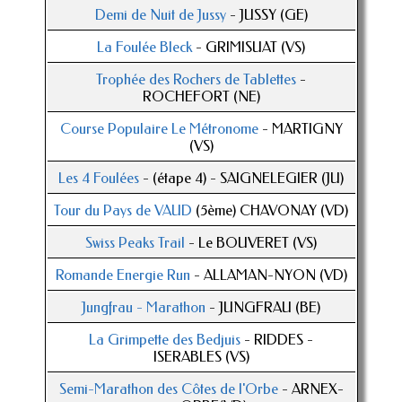
Demi de Nuit de Jussy
- JUSSY (GE)
La Foulée Bleck
- GRIMISUAT (VS)
Trophée des Rochers de Tablettes
-
ROCHEFORT (NE)
Course Populaire Le Métronome
- MARTIGNY
(VS)
Les 4 Foulées
- (étape 4) - SAIGNELEGIER (JU)
Tour du Pays de VAUD
(5ème) CHAVONAY (VD)
Swiss Peaks Trail
- Le BOUVERET (VS)
Romande Energie Run
- ALLAMAN-NYON (VD)
Jungfrau - Marathon
- JUNGFRAU (BE)
La Grimpette des Bedjuis
- RIDDES -
ISERABLES (VS)
Semi-Marathon des Côtes de l'Orbe
- ARNEX-