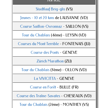
Stadtlauf Brig-glis
(VS)
Jeunes - 10 et 20 kms
de LAUSANNE (VD)
Course Saillon-Ovronnaz
- SAILLON (VS)
Tour du Chablais
(4ème) - LEYSIN (VD)
Courses du Mont Terrible
- FONTENAIS (JU)
Course des Ponts
- GENEVE
Zürich Marathon
(ZU)
Tour du Chablais
(3ème) - OLLON (VD)
La VIVICITTA
- GENEVE
Course en Forêt
- BULLE (FR)
Course des Traîne-Savates
- CHESEAUX (VD)
Tour du Chablais
(2ème) - MONTHEY (VS)