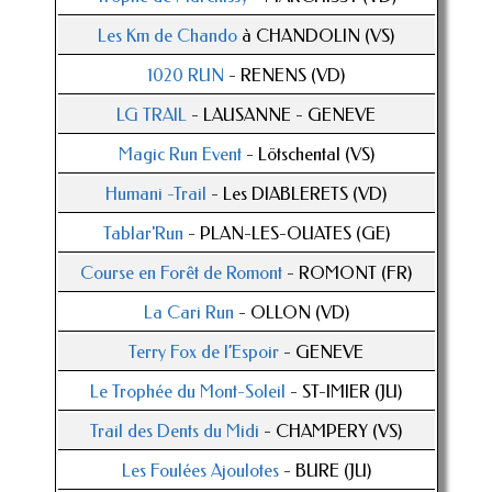
Les Km de Chando
à CHANDOLIN (VS)
1020 RUN
- RENENS (VD)
LG TRAIL
- LAUSANNE - GENEVE
Magic Run Event
- Lötschental (VS)
Humani -Trail
- Les DIABLERETS (VD)
Tablar'Run
- PLAN-LES-OUATES (GE)
Course en Forêt de Romont
- ROMONT (FR)
La Cari Run
- OLLON (VD)
Terry Fox de l’Espoir
- GENEVE
Le Trophée du Mont-Soleil
- ST-IMIER (JU)
Trail des Dents du Midi
- CHAMPERY (VS)
Les Foulées Ajoulotes
- BURE (JU)