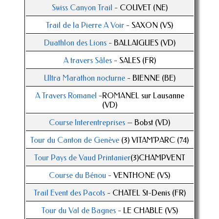
Swiss Canyon Trail
- COUVET (NE)
Trail de la Pierre A Voir
- SAXON (VS)
Duathlon des Lions
- BALLAIGUES (VD)
A travers Sâles
- SALES (FR)
Ultra Marathon nocturne
- BIENNE (BE)
A Travers Romanel
-ROMANEL sur Lausanne
(VD)
Course Interentreprises
– Bobst (VD)
Tour du Canton de Genève
(3) VITAM'PARC (74)
Tour Pays de Vaud Printanier
(3)CHAMPVENT
Course du Bénou
- VENTHONE (VS)
Trail Event des Pacots
- CHATEL St-Denis (FR)
Tour du Val de Bagnes
- LE CHABLE (VS)