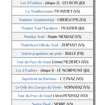
Les 4 Foulées
- (étape 2) - LES BOIS (JU)
La Montheysanne
-MONTHEY (VS)
Sommer-Gommerlauf
- OBERGOMS (VS)
Moutier Trail Marathon
- MOUTIER (JU)
Nendaz Trail
- Haute-NENDAZ (VS)
Matterhorn Ultraks Trail
- ZERMATT (VS)
Soirée populaire sur piste
- BULLE (FR)
Tour du Pays de Vaud
(2ème) MEZIERES (VD)
Les 4 Foulées
- (étape 1) - LE NOIRMONT (JU)
Supertrail du Barlatay
- L' ETIVAZ (VD)
Le Défi des Gorges du Trient
- VERNAYAZ (VS)
Tour du Pays de Vaud
( 1ère) PENTHAZ (VD)
Sierre Zinal
- SIERRE (VS)