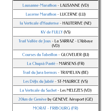
Lausanne-Marathon
- LAUSANNE (VD)
Lucerne Marathon
- LUCERNE (LU)
la Verticale d'Hauterive
- HAUTERIVE (NE)
KV de FULLY
(VS)
Trail Vallée de Joux
- La SARRAZ - L'Abbaye
(VD)
Courses du Tabeillon
- GLOVELIER (JU)
La Chupià Pantè
- MARSENS (FR)
Trail du Jura bernois
- TRAMELAN (BE)
Les Défis du Jubilé
- ST-MAURICE (VS)
La Verticale du Suchet
- Les MELEZES (VD)
20km de Genève
by GENEVE Aéroport (GE)
MORAT - FRIBOURG (FR)