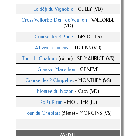
Le défi du Vignoble
- CULLY (VD)
Cross Vallorbe-Dent de Vaulion
- VALLORBE
(VD)
Course des 3 Ponts
- BROC (FR)
A travers Lucens
- LUCENS (VD)
Tour du Chablais
(6ème) - ST-MAURICE (VS)
Geneve-Marathon
- GENEVE
Course des 2 Chapelles
- MONTHEY (VS)
Montée du Nozon
- Croy (VD)
PoP’uP run
- MOUTIER (JU)
Tour du Chablais
(5ème) - MORGINS (VS)
AVRIL