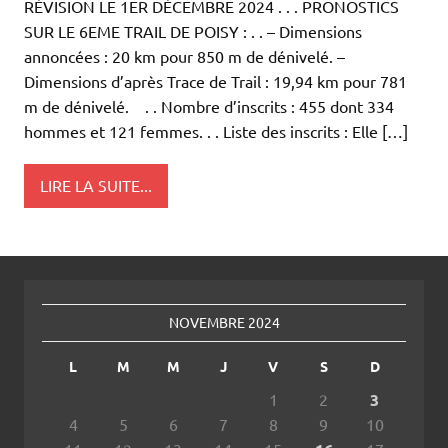
RÉVISION LE 1ER DÉCEMBRE 2024 . . . PRONOSTICS
SUR LE 6EME TRAIL DE POISY : . . – Dimensions
annoncées : 20 km pour 850 m de dénivelé. –
Dimensions d’après Trace de Trail : 19,94 km pour 781
m de dénivelé. . . Nombre d’inscrits : 455 dont 334
hommes et 121 femmes. . . Liste des inscrits : Elle […]
LIRE LA SUITE...
NOVEMBRE 2024
L
M
M
J
V
S
D
1
2
3
4
5
6
7
8
9
10