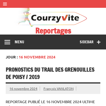
Skip
to
content
Reportages
Présentations et comptes rendus des courses, portraits,
MENU
SIDEBAR
interwiews, photos…
JOUR :
16 NOVEMBRE 2024
PRONOSTICS DU TRAIL DES GRENOUILLES
DE POISY / 2019
16 novembre 2024
François VANLATON
REPORTAGE PUBLIÉ LE 16 NOVEMBRE 2024 ULTIME