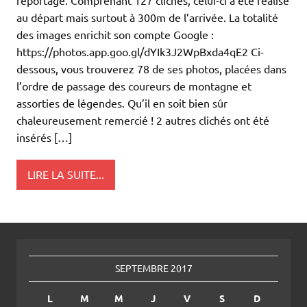
au départ mais surtout à 300m de l’arrivée. La totalité
des images enrichit son compte Google :
https://photos.app.goo.gl/dYIk3J2WpBxda4qE2 Ci-
dessous, vous trouverez 78 de ses photos, placées dans
l’ordre de passage des coureurs de montagne et
assorties de légendes. Qu’il en soit bien sûr
chaleureusement remercié ! 2 autres clichés ont été
insérés […]
LIRE LA SUITE...
SEPTEMBRE 2017
L
M
M
J
V
S
D