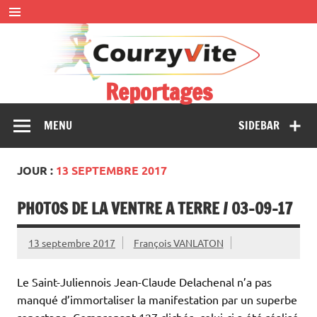
Skip
to
content
Reportages
Présentations et comptes rendus des courses, portraits,
MENU
SIDEBAR
interwiews, photos…
JOUR :
13 SEPTEMBRE 2017
PHOTOS DE LA VENTRE A TERRE / 03-09-17
13 septembre 2017
François VANLATON
Le Saint-Juliennois Jean-Claude Delachenal n’a pas
manqué d’immortaliser la manifestation par un superbe
reportage. Comprenant 127 clichés, celui-ci a été réalisé