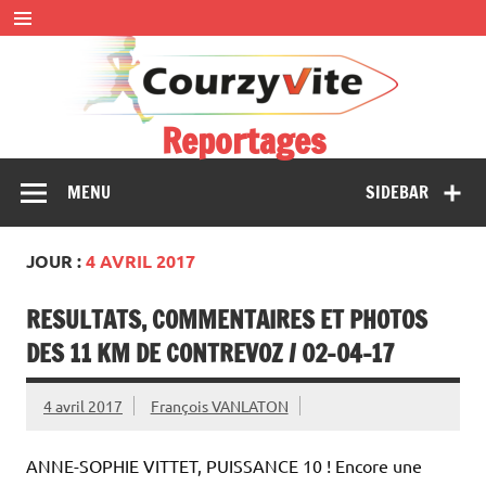
Skip
to
content
Reportages
Présentations et comptes rendus des courses, portraits,
MENU
SIDEBAR
interwiews, photos…
JOUR :
4 AVRIL 2017
RESULTATS, COMMENTAIRES ET PHOTOS
DES 11 KM DE CONTREVOZ / 02-04-17
4 avril 2017
François VANLATON
ANNE-SOPHIE VITTET, PUISSANCE 10 ! Encore une