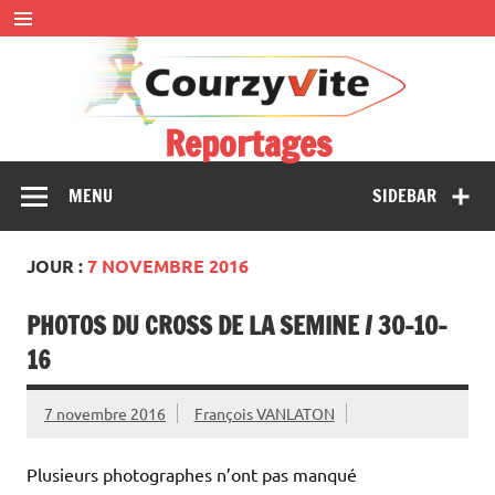
Skip
to
content
Reportages
Présentations et comptes rendus des courses, portraits,
MENU
SIDEBAR
interwiews, photos…
JOUR :
7 NOVEMBRE 2016
PHOTOS DU CROSS DE LA SEMINE / 30-10-
16
7 novembre 2016
François VANLATON
Plusieurs photographes n’ont pas manqué