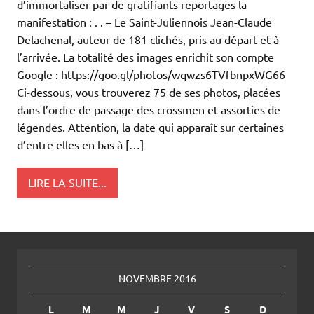
d’immortaliser par de gratifiants reportages la
manifestation : . . – Le Saint-Juliennois Jean-Claude
Delachenal, auteur de 181 clichés, pris au départ et à
l’arrivée. La totalité des images enrichit son compte
Google : https://goo.gl/photos/wqwzs6TVfbnpxWG66
Ci-dessous, vous trouverez 75 de ses photos, placées
dans l’ordre de passage des crossmen et assorties de
légendes. Attention, la date qui apparaît sur certaines
d’entre elles en bas à […]
LIRE LA SUITE...
NOVEMBRE 2016
L
M
M
J
V
S
D