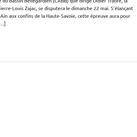
du Bassin Bellegardien (CABB) que dirige Didier Traoré, la
erre-Louis Zajac, se disputera le dimanche 22 mai. S’élançant
l’Ain aux confins de la Haute-Savoie, cette épreuve aura pour
[…]