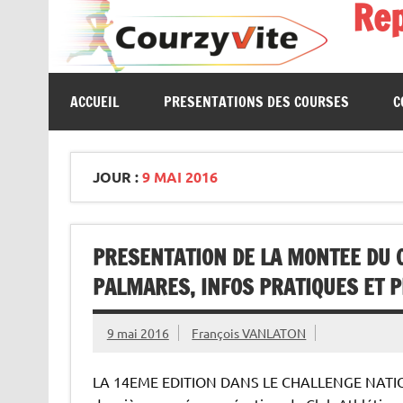
Re
Skip
to
content
Présentations et comptes rendus des courses, portrait
ACCUEIL
PRESENTATIONS DES COURSES
C
JOUR :
9 MAI 2016
PRESENTATION DE LA MONTEE DU C
PALMARES, INFOS PRATIQUES ET P
9 mai 2016
François VANLATON
LA 14EME EDITION DANS LE CHALLENGE NATION