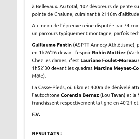
à Bellevaux. Au total, 102 dévoreurs de pente sur
pointe de Chalune, culminant à 2116m d’altitude
Au menu de l’épreuve reine disputée par 74 com
un parcours typiquement montagne, parfois tech
Guillaume Fantin
(ASPTT Annecy Athlétisme), par
en 1h26’26 devant l’espoir
Robin Mottiez
(Vach
Chez les dames, c’est
Lauriane Foulet-Moreau
1h52’30 devant les quadras
Martine Meynet-Co
Môle).
La Casse-Pieds, où 6km et 400m de dénivelé atte
l’autochtone
Corentin Bernaz
(Lou Tavan) et la
franchissent respectivement la ligne en 40’21 et
F.V.
.
RESULTATS :