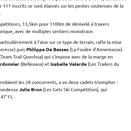
 111 inscrits se sont élancés sur les pentes soutenues de la
.
pétiteurs, 13,5km pour 1100m de dénivelé à travers
nique, avec de multiples sentiers monotrace.
ticulièrement à l’aise sur ce type de terrain, rafle la mise
eresse) puis
Philippe De Besses
(La Foulée d’Annemasse).
(Team Trail Quechua) qui s’impose avec de la marge en
rdonnier
(Bellevaux) et
Isabelle Velarde
(Les Trailers du
ndaient les 28 concurrents, a vu deux cadets triompher :
 fondeuse
Julie Bron
(Les Gets Ski Compétition),
qui
 47’15.