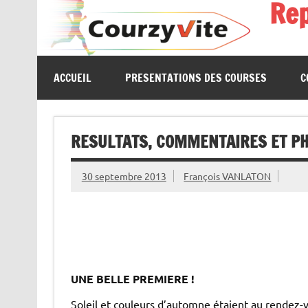
Re
Skip
to
content
Présentations et comptes rendus des courses, portrait
ACCUEIL
PRESENTATIONS DES COURSES
C
RESULTATS, COMMENTAIRES ET PHO
30 septembre 2013
François VANLATON
UNE BELLE PREMIERE !
Soleil et couleurs d’automne étaient au rendez-v