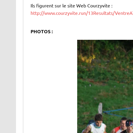
Ils figurent sur le site Web Courzyvite :
http://www.courzyvite.run/13Resultats/Ventre
.
PHOTOS :