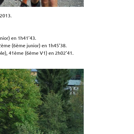
 2013.
nior) en 1h41’43.
2ème (6ème junior) en 1h45’38.
ôle), 41ème (6ème V1) en 2h02’41.