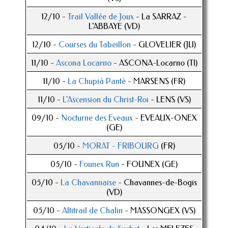
12/10 -
Trail Vallée de Joux
- La SARRAZ -
L'ABBAYE (VD)
12/10 -
Courses du Tabeillon
- GLOVELIER (JU)
11/10 -
Ascona Locarno
- ASCONA-Locarno (TI)
11/10 -
La Chupià Pantè
- MARSENS (FR)
11/10 -
L'Ascension du Christ-Roi
- LENS (VS)
09/10 -
Nocturne des Eveaux
- EVEAUX-ONEX
(GE)
05/10 -
MORAT - FRIBOURG
(FR)
05/10 -
Founex Run
- FOUNEX (GE)
05/10 -
La Chavannaise
- Chavannes-de-Bogis
(VD)
05/10 -
Altitrail de Chalin
- MASSONGEX (VS)