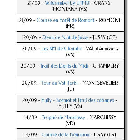
21/09 -
Wildstrubel by UTMB
- CRANS-
MONTANA (VS)
21/09 -
Course en Forêt de Romont
- ROMONT
(FR)
20/09 -
Demi de Nuit de Jussy
- JUSSY (GE)
20/09 -
Les KM de Chando
- VAL d'Anniviers
(VS)
20/09 -
Trail des Dents du Midi
- CHAMPERY
(VS)
20/09 -
Tour du Val-Terbi
- MONTSEVELIER
(JU)
20/09 -
Fully - Sorniot et Trail des cabanes
-
FULLY (VS)
14/09 -
Trophé de Marchissy
- MARCHISSY
(VD)
13/09 -
Course de la Bénichon
- URSY (FR)