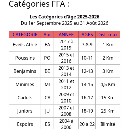
Catégories FFA :
Les Catégories d'âge 2025-2026
Du 1er Septembre 2025 au 31 Août 2026
CATEGORIE
Abr
ANNEE
AGES
Dist. maxi
2017 à
Eveils Athlé
EA
7-8-9
1 Km
2019
2015 et
Poussins
PO
10-11
2 Km
2016
2013 et
Benjamins
BE
12-13
3 Km
2014
2011 et
Minimes
MI
14-15
4,5 Km
2012
2009 et
Cadets
CA
16-17
15 Km
2010
2007 et
Juniors
JU
18-19
25 Km
2008
2004 à
Espoirs
ES
20 à 22
Illimité
2006