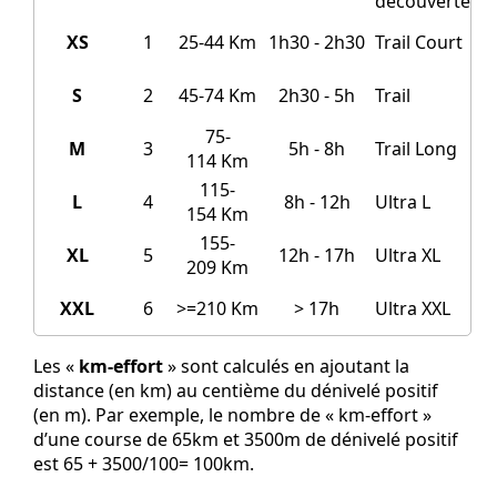
découverte
XS
1
25-44 Km
1h30 - 2h30
Trail Court
S
2
45-74 Km
2h30 - 5h
Trail
75-
M
3
5h - 8h
Trail Long
114 Km
115-
L
4
8h - 12h
Ultra L
154 Km
155-
XL
5
12h - 17h
Ultra XL
209 Km
XXL
6
>=210 Km
> 17h
Ultra XXL
Les «
km-effort
» sont calculés en ajoutant la
distance (en km) au centième du dénivelé positif
(en m). Par exemple, le nombre de « km-effort »
d’une course de 65km et 3500m de dénivelé positif
est 65 + 3500/100= 100km.