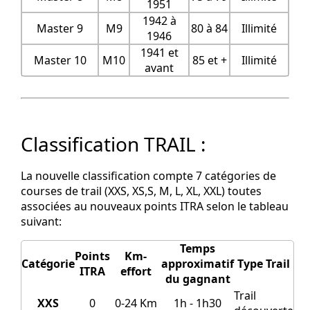
1951
1942 à
Master 9
M9
80 à 84
Illimité
1946
1941 et
Master 10
M10
85 et +
Illimité
avant
Classification TRAIL :
La nouvelle classification compte 7 catégories de
courses de trail (XXS, XS,S, M, L, XL, XXL) toutes
associées au nouveaux points ITRA selon le tableau
suivant:
Temps
Points
Km-
Catégorie
approximatif
Type Trail
ITRA
effort
du gagnant
Trail
XXS
0
0-24 Km
1h - 1h30