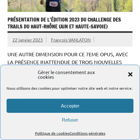
PRÉSENTATION DE L’ÉDITION 2023 DU CHALLENGE DES
TRAILS DU HAUT-RHÔNE (AIN ET HAUTE-SAVOIE)
22 janvier 2023
François VANLATON
UNE AUTRE DIMENSION POUR CE 7EME OPUS, AVEC
LA PRÉSENCE INATTENDUE DE TROIS NOUVELLES
COURSES ! REPORTAGE PUBLIÉ LE 22 JANVIER 2023
Gérer le consentement aux
cookies
ULTIME RÉVISION LE […]
Nous utilisons des cookies pour optimiser notre site web et notre service.
Accepter
Refuser
Politique de cookies
Conditions générales
RÉSULTATS ET COMPTE RENDU DU TRAIL DES GRENOUILLES